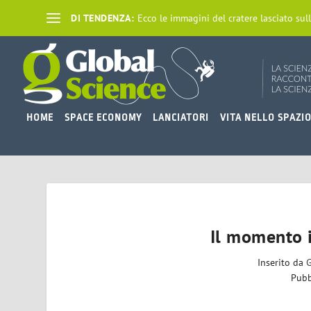
DI TENDENZA:
Ecco le immagini del cratere lasciato sull
HOME
SPACE ECONOMY
LANCIATORI
VITA NELLO SPAZI
Il momento i
Inserito da
G
Pubb