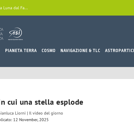
a Luna dal Fa...
O
PIANETA TERRA
COSMO
NAVIGAZIONE & TLC
ASTROPARTIC
n cui una stella esplode
ianluca Liorni
|
Il video del giorno
licato: 12 November, 2025