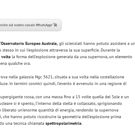
anche sul nostro canale WhatsApp! 🚀
l’Osservatorio Europeo Australe,
gli scienziati hanno potuto assistere a u
stesso in cui l’esplosione attraversa la sua superficie. Durante la
 volta
la forma dell’esplosione generata da una supernova, un elemento
pena qualche ora.
trova nella galassia Ngc 3621, situata a sua volta nella costellazione
 luce. In termini cosmici quindi, l’evento è avvenuto in una regione di
 supergigante rossa, con una massa fino a 15 volte quella del Sole e un
eare si è spento, l’interno della stella è collassato, sprigionando
i e liberato un’enorme quantità di energia, rendendo la supernova
si, che hanno potuto ricostruire la geometria dell’esplosione prima
ando una tecnica chiamata
spettropolarimetria
.