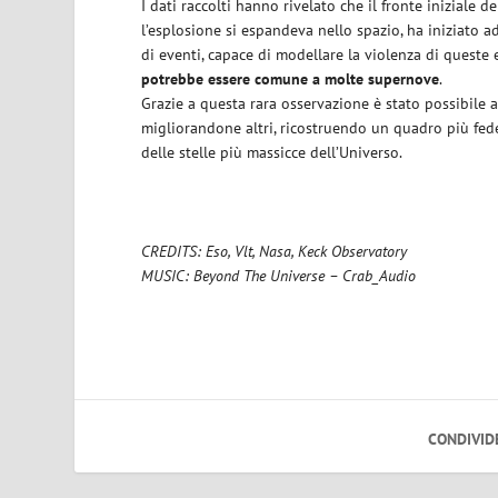
I dati raccolti hanno rivelato che il fronte iniziale 
l’esplosione si espandeva nello spazio, ha iniziato a
di eventi, capace di modellare la violenza di queste
potrebbe essere comune a molte supernove
.
Grazie a questa rara osservazione è stato possibile a
migliorandone altri, ricostruendo un quadro più fede
delle stelle più massicce dell’Universo.
CREDITS: Eso, Vlt, Nasa, Keck Observatory
MUSIC: Beyond The Universe – Crab_Audio
CONDIVID