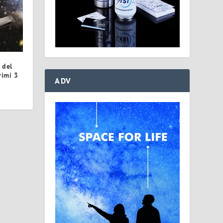
 del
rimi 3
ADV