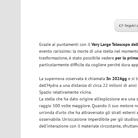
👉 Seguici 
Grazie ai puntamenti con il
Very Large Telescope del
evento rarissimo: la morte di una stella nel momento 
trasformazione, è stato possibile vedere
per la prima
particolarmente difficile da cogliere perché dura ap
La supernova osservata è chiamata
Sn 2024gg
e si 
dell’Hydra a una distanza di circa 22 milioni di anni
Spazio relativamente vicina.
La stella che ha dato origine all’esplosione era una
raggio 500 volte maggiore. Quando il suo motore nucl
un’onda d’urto che ha attraversato gli strati estern
osservabile. Un’occasione imperdibile per gli studio
dell’interazione con il materiale circostante, sfrutt