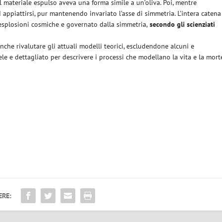
del materiale espulso aveva una forma simile a un’oliva. Poi, mentre
d appiattirsi, pur mantenendo invariato l’asse di simmetria. L’intera catena
 esplosioni cosmiche e governato dalla simmetria,
secondo gli scienziati
nche rivalutare gli attuali modelli teorici, escludendone alcuni e
le e dettagliato per descrivere i processi che modellano la vita e la mort
ERE: