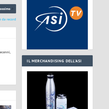
rossimo
e da record
ecenni,
IL MERCHANDISING DELL’ASI