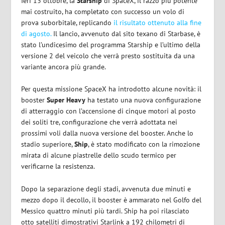
Ieri 13 ottobre, la
Starship
di SpaceX, il razzo più potente
mai costruito, ha completato con successo un volo di
prova suborbitale, replicando
il risultato ottenuto alla fine
di agosto.
Il lancio, avvenuto dal sito texano di Starbase, è
stato l’undicesimo del programma Starship e l’ultimo della
versione 2 del veicolo che verrà presto sostituita da una
variante ancora più grande.
Per questa missione SpaceX ha introdotto alcune novità: il
booster
Super Heavy
ha testato una nuova configurazione
di atterraggio con l’accensione di cinque motori al posto
dei soliti tre, configurazione che verrà adottata nei
prossimi voli dalla nuova versione del booster. Anche lo
stadio superiore,
Ship
, è stato modificato con la rimozione
mirata di alcune piastrelle dello scudo termico per
verificarne la resistenza.
Dopo la separazione degli stadi, avvenuta due minuti e
mezzo dopo il decollo, il booster è ammarato nel Golfo del
Messico quattro minuti più tardi. Ship ha poi rilasciato
otto satelliti dimostrativi Starlink a 192 chilometri di