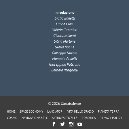
In redazione
Giulia Bonelli
Fulvia Croci
Valeria Guarnieri
Gianluca Liorni
Silvia Martone
Gloria Nobile
Giuseppe Nucera
Manuela Proietti
Giuseppina Pulcrano
Barbara Ranghelli
© 2026
Globalscience
HOME
SPACE ECONOMY
LANCIATORI
VITA NELLO SPAZIO
PIANETA TERRA
COSMO
NAVIGAZIONE&TLC
ASTROPARTICELLE
ROBOTICA
PRIVACY POLICY