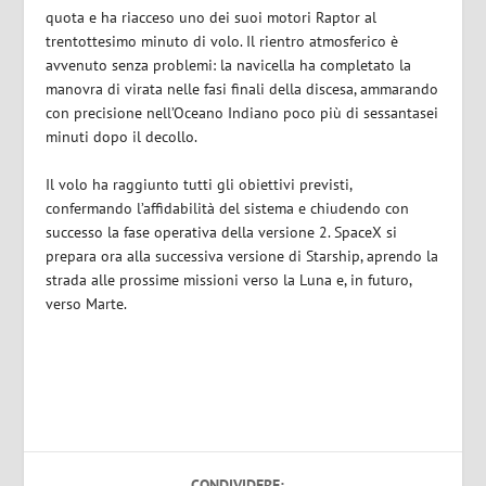
quota e ha riacceso uno dei suoi motori Raptor al
trentottesimo minuto di volo. Il rientro atmosferico è
avvenuto senza problemi: la navicella ha completato la
manovra di virata nelle fasi finali della discesa, ammarando
con precisione nell’Oceano Indiano poco più di sessantasei
minuti dopo il decollo.
Il volo ha raggiunto tutti gli obiettivi previsti,
confermando l’affidabilità del sistema e chiudendo con
successo la fase operativa della versione 2. SpaceX si
prepara ora alla successiva versione di Starship, aprendo la
strada alle prossime missioni verso la Luna e, in futuro,
verso Marte.
CONDIVIDERE: