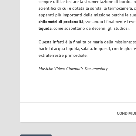
sempre utili, e testare la strumentazione di bordo. 
scientifici di cui è dotata la sonda: la termocamera, 
apparati più importanti della missione perché le sue
chilometri di profondità
, svelandoci finalmente l’ev
liquida
, come sospettano da decenni gli studiosi.
Questa infatti è la finalità primaria della missione: sc
bacini d’acqua liquida, salata. In questi, con le giu
extraterrestre primordiale.
Musiche Video: Cinematic Documentary
CONDIVID