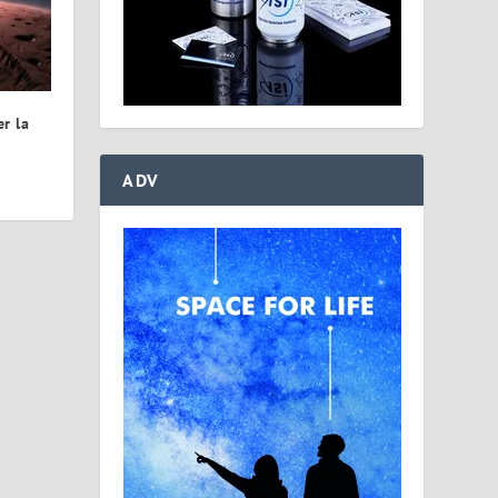
r la
ADV