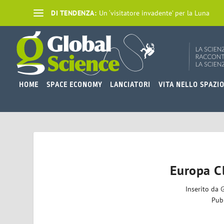
DI TENDENZA:
Un ‘visitatore invadente’ per la Luna
HOME
SPACE ECONOMY
LANCIATORI
VITA NELLO SPAZI
Europa C
Inserito da
G
Pub