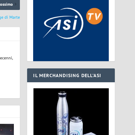
rossimo
ge di Marte
ecenni,
IL MERCHANDISING DELL’ASI