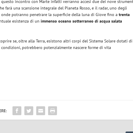
In questo incontro con Marte infatti verranno accesi due dei nove strumen
che farà una scansione integrale del Pianeta Rosso, e il radar, uno degli
 onde potranno penetrare la superficie della luna di Giove fino a
trenta
entuale esistenza di un
immenso oceano sotterraneo di acqua salata
oprire se, oltre alla Terra, esistono altri corpi del Sistema Solare dotati di
ste condizioni, potrebbero potenzialmente nascere forme di vita
ERE: