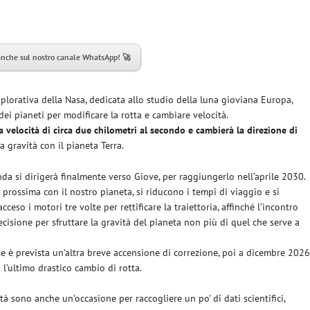
anche sul nostro canale WhatsApp! 🚀
plorativa della Nasa, dedicata allo studio della luna gioviana Europa,
ei pianeti per modificare la rotta e cambiare velocità.
la velocità di circa due chilometri al secondo e cambierà la direzione di
 gravità con il pianeta Terra.
onda si dirigerà finalmente verso Giove, per raggiungerlo nell’aprile 2030.
 prossima con il nostro pianeta, si riducono i tempi di viaggio e si
ceso i motori tre volte per rettificare la traiettoria, affinché l’incontro
cisione per sfruttare la gravità del pianeta non più di quel che serve a
e è prevista un’altra breve accensione di correzione, poi a dicembre 202
à l’ultimo drastico cambio di rotta.
à sono anche un’occasione per raccogliere un po’ di dati scientifici,