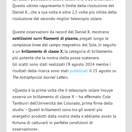
Questo ultimo rappresenta il limite della risoluzione del
Daniel K., che a sua volta è oltre 2,5 volte più nitida della
risoluzione del secondo miglior telescopio solare.
Queste osservazioni da record del Daniel K. mostrano
sottilissimi curvi filamenti di plasma
, piegati lungo le
complesse linee del campo magnetico del Sole, in seguito
a un
brillamento di classe X
, la categoria di brillamento
più potente che la nostra stella possa scatenare.
Gli scatti sono stati realizzati l’8 agosto 2024 mentre i
risultati della ricerca sono stati
pubblicati
il 25 agosto su
The Astrophysical Journal Letters
.
«Questa è la prima volta che il telescopio solare Inouye
osserva un brillamento di classe X – ha affermato Cole
Tamburri dell’Università del Colorado, prima firma dello
studio – Questi brillamenti sono tra gli eventi più
energetici prodotti dalla nostra stella e abbiamo avuto la
fortuna di catturarli in perfette condizioni di
osservazione».