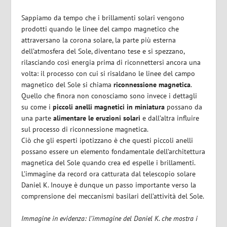
Sappiamo da tempo che i brillamenti solari vengono
prodotti quando le linee del campo magnetico che
attraversano la corona solare, la parte più esterna
dell’atmosfera del Sole, diventano tese e si spezzano,
rilasciando così energia prima di riconnettersi ancora una
volta: il processo con cui si risaldano le linee del campo
magnetico del Sole si chiama
riconnessione magnetica
.
Quello che finora non conosciamo sono invece i dettagli
su come i
piccoli anelli magnetici in miniatura
possano da
una parte
alimentare le eruzioni solari
e dall’altra influire
sul processo di riconnessione magnetica.
Ciò che gli esperti ipotizzano è che questi piccoli anelli
possano essere un elemento fondamentale dell’architettura
magnetica del Sole quando crea ed espelle i brillamenti.
L’immagine da record ora catturata dal telescopio solare
Daniel K. Inouye è dunque un passo importante verso la
comprensione dei meccanismi basilari dell’attività del Sole.
Immagine in evidenza: l’immagine del Daniel K. che mostra i