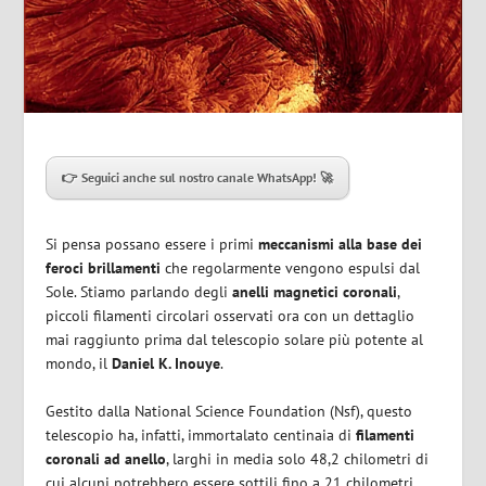
👉 Seguici anche sul nostro canale WhatsApp! 🚀
Si pensa possano essere i primi
meccanismi alla base dei
feroci brillamenti
che regolarmente vengono espulsi dal
Sole. Stiamo parlando degli
anelli magnetici coronali
,
piccoli filamenti circolari osservati ora con un dettaglio
mai raggiunto prima dal telescopio solare più potente al
mondo, il
Daniel K. Inouye
.
Gestito dalla National Science Foundation (Nsf), questo
telescopio ha, infatti, immortalato centinaia di
filamenti
coronali ad anello
, larghi in media solo 48,2 chilometri di
cui alcuni potrebbero essere sottili fino a 21 chilometri.