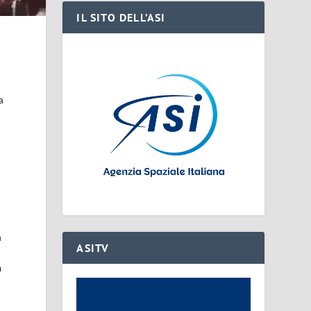
IL SITO DELL’ASI
a
a
ASITV
a