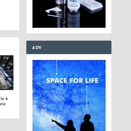
ADV
in è
cio