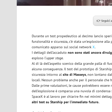
👉 Seguici 
Durante un test propedeutico al decimo lancio sper
funzionalità e sicurezza, c’è stata un’esplosione alla
comunicato apparso sul social network
X
.
I dettagli dell’accaduto
non sono stati ancora divulg
esploso l’
upper stage.
Al di là dell’aspetto scenico della grande palla di f
alcuna conseguenza. Il test del prototipo di Starship,
sicurezza intorno al
sito di Masseys
, non lontano da
locali. Nessun problema anche per il personale che ha
Dalle prime valutazioni, le cause potrebbero essere r
dell’esplosione è comparsa una nuvola di condensa s
SpaceX è al lavoro per chiarire fin nei minimi detta
altri test su Starship per l’immediato futuro.