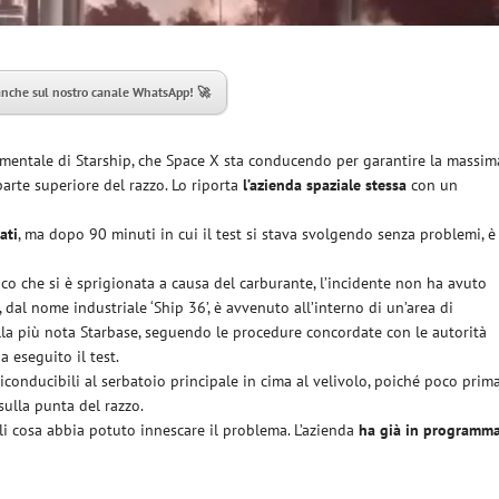
anche sul nostro canale WhatsApp! 🚀
imentale di Starship, che Space X sta conducendo per garantire la massim
 parte superiore del razzo. Lo riporta
l’azienda spaziale stessa
con un
ati
, ma dopo 90 minuti in cui il test si stava svolgendo senza problemi, è
uoco che si è sprigionata a causa del carburante, l’incidente non ha avuto
 dal nome industriale ‘Ship 36’, è avvenuto all’interno di un’area di
lla più nota Starbase, seguendo le procedure concordate con le autorità
 eseguito il test.
iconducibili al serbatoio principale in cima al velivolo, poiché poco prim
ulla punta del razzo.
gli cosa abbia potuto innescare il problema. L’azienda
ha già in programm