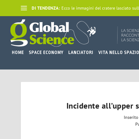
DI TENDENZA:
Ecco le immagini del cratere lasciato sull
HOME
SPACE ECONOMY
LANCIATORI
VITA NELLO SPAZI
Incidente all’upper 
Inserit
P