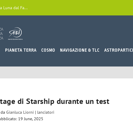
a Luna dal Fa...
O
PIANETA TERRA
COSMO
NAVIGAZIONE & TLC
ASTROPARTIC
stage di Starship durante un test
o da
Gianluca Liorni
|
lanciatori
ubblicato: 19 June, 2025