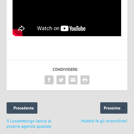
CONDIVIDERE:
Precedente
Prossimo
Il Lussemburgo lancia la
Hubble fa gli straordinari
propria agenzia spaziale