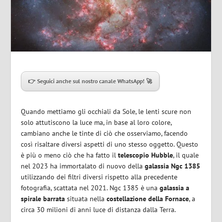
👉 Seguici anche sul nostro canale WhatsApp! 🚀
Quando mettiamo gli occhiali da Sole, le lenti scure non
solo attutiscono la luce ma, in base al loro colore,
cambiano anche le tinte di ciò che osserviamo, facendo
così risaltare diversi aspetti di uno stesso oggetto. Questo
è più o meno ciò che ha fatto il
telescopio Hubble
, il quale
nel 2023 ha immortalato di nuovo della
galassia Ngc 1385
utilizzando dei filtri diversi rispetto alla precedente
fotografia, scattata nel 2021. Ngc 1385 è una
galassia a
spirale barrata
situata nella
costellazione della Fornace
, a
circa 30 milioni di anni luce di distanza dalla Terra.