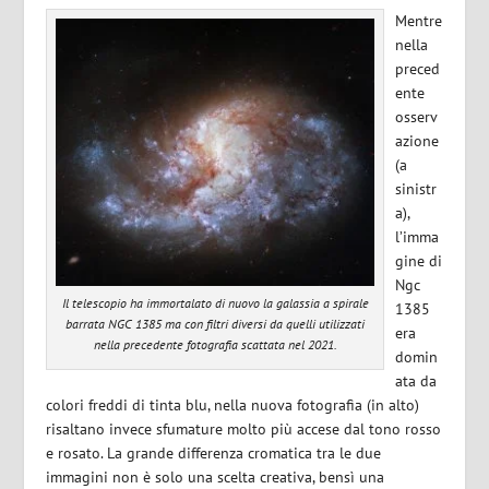
Mentre
nella
preced
ente
osserv
azione
(a
sinistr
a),
l’imma
gine di
Ngc
Il telescopio ha immortalato di nuovo la galassia a spirale
1385
barrata NGC 1385 ma con filtri diversi da quelli utilizzati
era
nella precedente fotografia scattata nel 2021.
domin
ata da
colori freddi di tinta blu, nella nuova fotografia (in alto)
risaltano invece sfumature molto più accese dal tono rosso
e rosato. La grande differenza cromatica tra le due
immagini non è solo una scelta creativa, bensì una