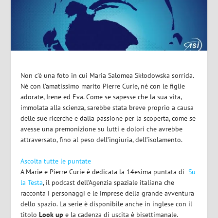
Non c’è una foto in cui Maria
Salomea
Skłodowska
sorrida.
Né con l’amatissimo marito Pierre Curie, né con le figlie
adorate, Irene ed Eva. Come se sapesse che la sua vita,
immolata alla scienza, sarebbe stata breve proprio a causa
delle sue ricerche e dalla passione per la scoperta, come se
avesse una premonizione su lutti e dolori che avrebbe
attraversato, fino al peso dell’ingiuria, dell’isolamento.
Ascolta tutte le puntate
A Marie e Pierre Curie è dedicata la 14esima puntata di
Su
la Testa
, il podcast dell’Agenzia spaziale italiana che
racconta i personaggi e le imprese della grande avventura
dello spazio. La serie è disponibile anche in inglese con il
titolo
Look up
e la cadenza di uscita è bisettimanale.