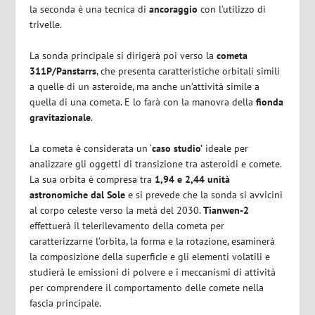
la seconda è una tecnica di
ancoraggio
con l’utilizzo di
trivelle.
La sonda principale si dirigerà poi verso la
cometa
311P/Panstarrs
, che presenta caratteristiche orbitali simili
a quelle di un asteroide, ma anche un’attività simile a
quella di una cometa. E lo farà con la manovra della
fionda
gravitazionale
.
La cometa è considerata un ‘
caso studio’
ideale per
analizzare gli oggetti di transizione tra asteroidi e comete.
La sua orbita è compresa tra
1,94 e 2,44 unità
astronomiche dal Sole
e si prevede che la sonda si avvicini
al corpo celeste verso la metà del 2030.
Tianwen-2
effettuerà il telerilevamento della cometa per
caratterizzarne l’orbita, la forma e la rotazione, esaminerà
la composizione della superficie e gli elementi volatili e
studierà le emissioni di polvere e i meccanismi di attività
per comprendere il comportamento delle comete nella
fascia principale.