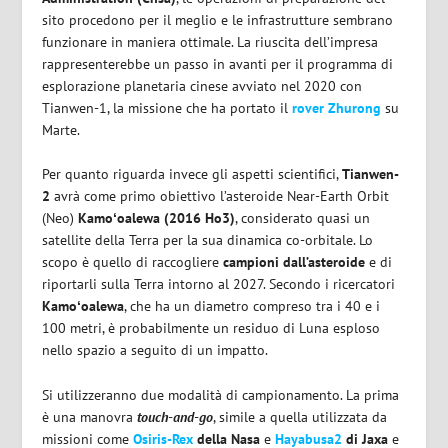
sito procedono per il meglio e le infrastrutture sembrano
funzionare in maniera ottimale. La riuscita dell’impresa
rappresenterebbe un passo in avanti per il programma di
esplorazione planetaria cinese avviato nel 2020 con
Tianwen-1, la missione che ha portato il
rover Zhurong
su
Marte.
Per quanto riguarda invece gli aspetti scientifici,
Tianwen-
2
avrà come primo obiettivo l’asteroide Near-Earth Orbit
(Neo)
Kamoʻoalewa (2016 Ho3)
, considerato quasi un
satellite della Terra per la sua dinamica co-orbitale. Lo
scopo è quello di raccogliere
campioni dall’asteroide
e di
riportarli sulla Terra intorno al 2027. Secondo i ricercatori
Kamoʻoalewa
, che ha un diametro compreso tra i 40 e i
100 metri, è probabilmente un residuo di Luna esploso
nello spazio a seguito di un impatto.
Si utilizzeranno due modalità di campionamento. La prima
è una manovra
touch-and-go
, simile a quella utilizzata da
missioni come
Osiris-Rex
della Nasa
e
Hayabusa2
di Jaxa
e