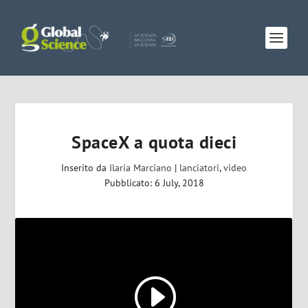
SpaceX a quota dieci
Inserito da
Ilaria Marciano
|
lanciatori
,
video
Pubblicato: 6 July, 2018