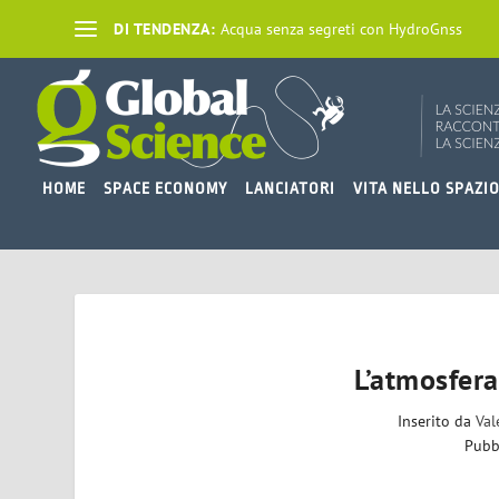
DI TENDENZA:
Acqua senza segreti con HydroGnss
HOME
SPACE ECONOMY
LANCIATORI
VITA NELLO SPAZI
L’atmosfera
Inserito da
Val
Pubb