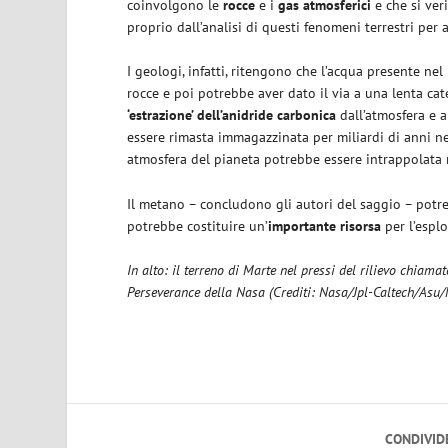
coinvolgono le
rocce
e i
gas atmosferici
e che si ver
proprio dall’analisi di questi fenomeni terrestri per 
I geologi, infatti, ritengono che l’acqua presente ne
rocce e poi potrebbe aver dato il via a una lenta ca
‘estrazione’ dell’anidride carbonica
dall’atmosfera e a
essere rimasta immagazzinata per miliardi di anni nel 
atmosfera del pianeta potrebbe essere intrappolata n
Il metano – concludono gli autori del saggio – potreb
potrebbe costituire un’
importante risorsa
per l’espl
In alto: il terreno di Marte nel pressi del rilievo chiamat
Perseverance della Nasa (Crediti: Nasa/Jpl-Caltech/Asu
CONDIVID