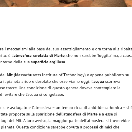
re i meccanismi alla base del suo assottigliamento e ora torna alla ribalt
to: è l’
atmosfera rarefatta di Marte
, che non sarebbe ‘fuggita’ ma, a caus
interno della sua
superficie argillosa
.
 del
Mit
(
M
assachusetts
I
nstitute of
T
echnology) e appena pubblicato su
 il pianeta arido e desolato che osserviamo oggi: l’
acqua
scorreva
rose tracce. Una condizione di questo genere doveva contemplare la
 di evitare che l’acqua si congelasse.
do si è asciugato e l’atmosfera – un tempo ricca di anidride carbonica – si 
tate proposte sulla sparizione dell’
atmosfera di Marte
e a esse si
gi del Mit. A loro avviso, la maggior parte dell’atmosfera si troverebbe
el pianeta. Questa condizione sarebbe dovuta a
processi chimici
che