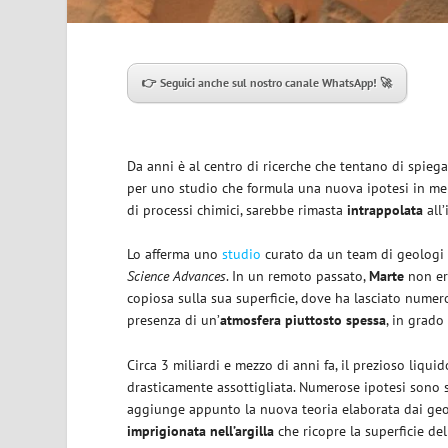
👉 Seguici anche sul nostro canale WhatsApp! 🚀
Da anni è al centro di ricerche che tentano di spiega
per uno studio che formula una nuova ipotesi in meri
di processi chimici, sarebbe rimasta
intrappolata
all’
Lo afferma uno
studio
curato da un team di geologi
Science Advances
. In un remoto passato,
Marte
non era
copiosa sulla sua superficie, dove ha lasciato nume
presenza di un’
atmosfera piuttosto spessa
, in grado
Circa 3 miliardi e mezzo di anni fa, il prezioso liqui
drasticamente assottigliata. Numerose ipotesi sono s
aggiunge appunto la nuova teoria elaborata dai geolo
imprigionata nell’argilla
che ricopre la superficie d