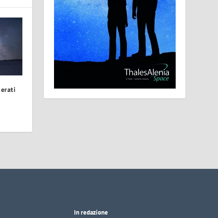
erati
In redazione