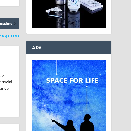
rossimo
na galassia
ADV
ode
 social
rande