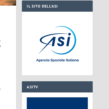
IL SITO DELL’ASI
a
a
ASITV
è