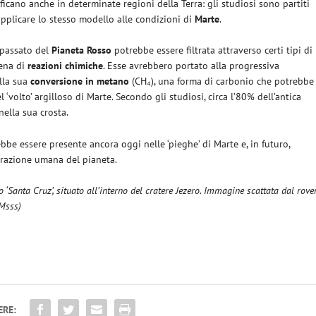
ificano anche in determinate regioni della Terra: gli studiosi sono partiti
applicare lo stesso modello alle condizioni di
Marte
.
l passato del
Pianeta Rosso
potrebbe essere filtrata attraverso certi tipi di
tena di
reazioni chimiche
. Esse avrebbero portato alla progressiva
lla sua
conversione in metano
(CH₄), una forma di carbonio che potrebbe
‘volto’ argilloso di Marte. Secondo gli studiosi, circa l’80% dell’antica
ella sua crosta.
be essere presente ancora oggi nelle ‘pieghe’ di Marte e, in futuro,
orazione umana del pianeta.
o ‘Santa Cruz’, situato all’interno del cratere Jezero. Immagine scattata dal rove
/Msss)
ERE: