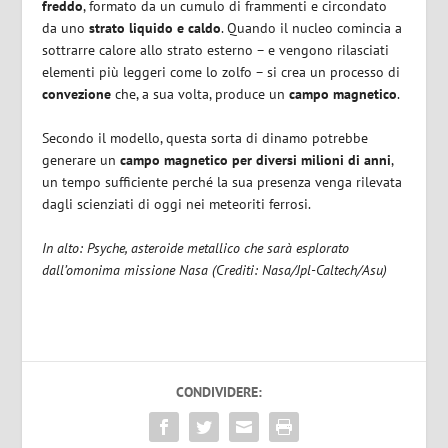
freddo
, formato da un cumulo di frammenti e circondato
da uno
strato liquido e caldo
. Quando il nucleo comincia a
sottrarre calore allo strato esterno – e vengono rilasciati
elementi più leggeri come lo zolfo – si crea un processo di
convezione
che, a sua volta, produce un
campo magnetico
.
Secondo il modello, questa sorta di dinamo potrebbe
generare un
campo magnetico per diversi milioni di anni
,
un tempo sufficiente perché la sua presenza venga rilevata
dagli scienziati di oggi nei meteoriti ferrosi.
In alto: Psyche, asteroide metallico che sarà esplorato
dall’omonima missione Nasa (Crediti: Nasa/Jpl-Caltech/Asu)
CONDIVIDERE: