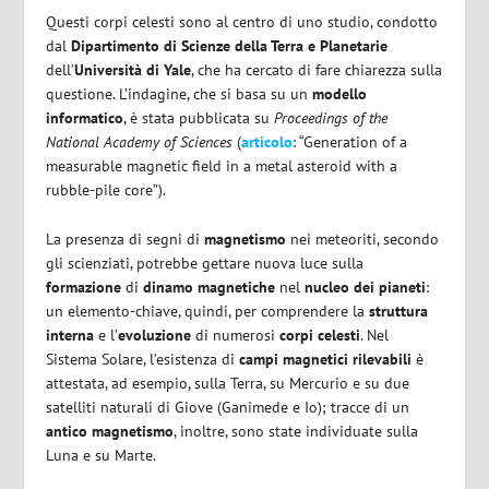
Questi corpi celesti sono al centro di uno studio, condotto
dal
Dipartimento di Scienze della Terra e Planetarie
dell’
Università di Yale
, che ha cercato di fare chiarezza sulla
questione. L’indagine, che si basa su un
modello
informatico
, è stata pubblicata su
Proceedings of the
National Academy of Sciences
(
articolo
: “Generation of a
measurable magnetic field in a metal asteroid with a
rubble-pile core”).
La presenza di segni di
magnetismo
nei meteoriti, secondo
gli scienziati, potrebbe gettare nuova luce sulla
formazione
di
dinamo magnetiche
nel
nucleo dei pianeti
:
un elemento-chiave, quindi, per comprendere la
struttura
interna
e l’
evoluzione
di numerosi
corpi celesti
. Nel
Sistema Solare, l’esistenza di
campi magnetici
rilevabili
è
attestata, ad esempio, sulla Terra, su Mercurio e su due
satelliti naturali di Giove (Ganimede e Io); tracce di un
antico magnetismo
, inoltre, sono state individuate sulla
Luna e su Marte.