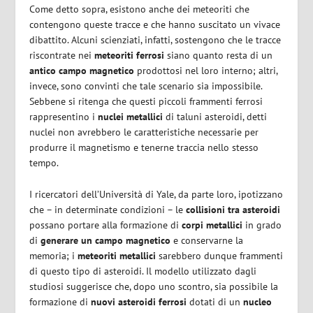
Come detto sopra, esistono anche dei meteoriti che
contengono queste tracce e che hanno suscitato un vivace
dibattito. Alcuni scienziati, infatti, sostengono che le tracce
riscontrate nei
meteoriti ferrosi
siano quanto resta di un
antico campo magnetico
prodottosi nel loro interno; altri,
invece, sono convinti che tale scenario sia impossibile.
Sebbene si ritenga che questi piccoli frammenti ferrosi
rappresentino i
nuclei metallici
di taluni asteroidi, detti
nuclei non avrebbero le caratteristiche necessarie per
produrre il magnetismo e tenerne traccia nello stesso
tempo.
I ricercatori dell’Università di Yale, da parte loro, ipotizzano
che – in determinate condizioni – le
collisioni tra asteroidi
possano portare alla formazione di
corpi metallici
in grado
di
generare un campo magnetico
e conservarne la
memoria; i
meteoriti metallici
sarebbero dunque frammenti
di questo tipo di asteroidi. Il modello utilizzato dagli
studiosi suggerisce che, dopo uno scontro, sia possibile la
formazione di
nuovi asteroidi ferrosi
dotati di un
nucleo