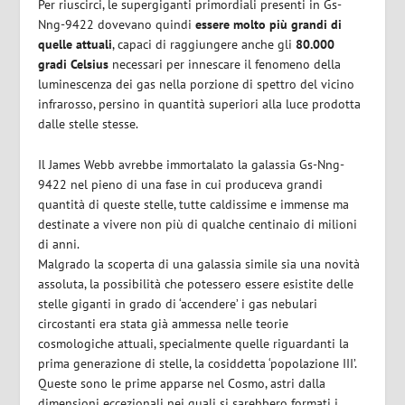
Per riuscirci, le supergiganti primordiali presenti in Gs-
Nng-9422 dovevano quindi
essere molto più grandi di
quelle attuali
, capaci di raggiungere anche gli
80.000
gradi Celsius
necessari per innescare il fenomeno della
luminescenza dei gas nella porzione di spettro del vicino
infrarosso, persino in quantità superiori alla luce prodotta
dalle stelle stesse.
Il James Webb avrebbe immortalato la galassia Gs-Nng-
9422 nel pieno di una fase in cui produceva grandi
quantità di queste stelle, tutte caldissime e immense ma
destinate a vivere non più di qualche centinaio di milioni
di anni.
Malgrado la scoperta di una galassia simile sia una novità
assoluta, la possibilità che potessero essere esistite delle
stelle giganti in grado di ‘accendere’ i gas nebulari
circostanti era stata già ammessa nelle teorie
cosmologiche attuali, specialmente quelle riguardanti la
prima generazione di stelle, la cosiddetta ‘popolazione III’.
Queste sono le prime apparse nel Cosmo, astri dalla
dimensioni eccezionali nei quali si sarebbero formati i