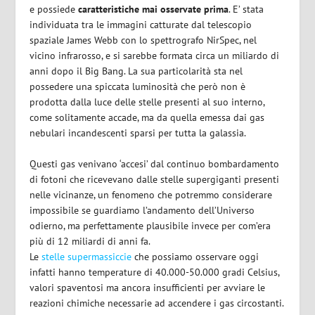
e possiede
caratteristiche mai osservate prima
. E’ stata
individuata tra le immagini catturate dal telescopio
spaziale James Webb con lo spettrografo NirSpec, nel
vicino infrarosso, e si sarebbe formata circa un miliardo di
anni dopo il Big Bang. La sua particolarità sta nel
possedere una spiccata luminosità che però non è
prodotta dalla luce delle stelle presenti al suo interno,
come solitamente accade, ma da quella emessa dai gas
nebulari incandescenti sparsi per tutta la galassia.
Questi gas venivano ‘accesi’ dal continuo bombardamento
di fotoni che ricevevano dalle stelle supergiganti presenti
nelle vicinanze, un fenomeno che potremmo considerare
impossibile se guardiamo l’andamento dell’Universo
odierno, ma perfettamente plausibile invece per com’era
più di 12 miliardi di anni fa.
Le
stelle supermassiccie
che possiamo osservare oggi
infatti hanno temperature di 40.000-50.000 gradi Celsius,
valori spaventosi ma ancora insufficienti per avviare le
reazioni chimiche necessarie ad accendere i gas circostanti.