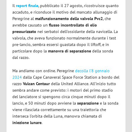
Il
report finale
, pubblicato il 27 agosto, ricostruisce quanto
accaduto, e riconduce il motivo del mancato allunaggio di
Peregrine al
malfunzionamento della
valvola Pvc2
, che
avrebbe causato un
flusso incontrollato di elio
pressurizzato
nei serbatoi dell’ossidante della navicella. La
valvola, che aveva funzionato normalmente durante i test
pre-lancio, sembra essersi guastata dopo il liftoff, e in
particolare dopo la
manovra di separazione
della sonda
dal razzo.
Ma andiamo con ordine. Peregrine
decolla l’8 gennaio
2024
dalla Cape Canaveral Space Force Station a bordo del
razzo
Vulcan Centaur
della United Alliance. All’inizio tutto
sembra andare come previsto: i motori del primo stadio
del lanciatore si spengono circa cinque minuti dopo il
lancio, e 50 minuti dopo avviene la
separazione
e la sonda
viene rilasciata correttamente su una traiettoria che
interseca l’orbita della Luna, manovra chiamata di
iniezione
lunare
.