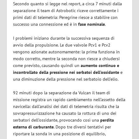
Secondo quanto si legge nel report, a circa 7 minuti dalla
separazione il team di Astrobotic riceve correttamente i
primi dati di telemetria: Peregrine riesce a stabilire con
successo una connessione ed è in
fase nominale
.
I problemi iniziano durante la successiva sequenza di
avvio della propulsione. Le due valvole Pcv1 e Pcv2
vengono azionate autonomamente: la prima funziona in
modo corretto, mentre la seconda non riesce a chiudersi
come previsto, causando quindi un
aumento continuo e
incontrollato della pressione nei serbatoi dell’ossidante
e
una diminuzione della pressione nel serbatoio dell’elio.
92 minuti dopo la separazione da Vulcan il team di
missione registra un rapido cambiamento nell’assetto della
navicella: dall’analisi dei dati di telemetria risulta che la
sovrapressurizzazione ha causato la rottura di uno dei
serbatori dell’ossidante, provocando così una
perdita
esterna di carburante
. Dopo tre diversi tentativi per
riportare la sonda in una posizione di equilibrio,