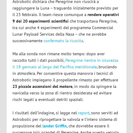
Astrobotic dichiara che Peregrine non riuscirà a
raggiungere la Luna – traguardo inizialmente previsto per
il 23 febbraio. Il team riesce comunque a
rendere operativi
9 dei 20 esperimenti scientifici
che trasportava Peregrine,
tra cui anche 4 esperimenti del programma Commercial
Lunar Payload Services della Nasa – che ne avrebbe
successivamente
confermato la riuscita
.
Ma alla sonda non rimane molto tempo: dopo aver
raccolto tutti i dati possibili,
Peregrine rientra in sicurezza
il 18 gennaio al largo del Pacifico meridionale
, bruciando
in atmosfera. Per consentire questa manovra i tecnici di
Astrobotic impiegano il propellente rimasto per effettuare
23 piccole accensioni del motore
, in modo da spingere la
navicella verso la zona di rientro desiderata ed evitare
rischi legati a eventuali detriti spaziali.
I risultati dell’indagine, si legge nel
report
, sono serviti ad
Astrobotic per riprogettare la valvola e l’intero sistema di
propulsione del
lander Griffin
, che dovrebbe essere il
successore (più grande) di Peregrine. Anche questo veicolo