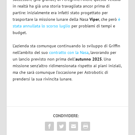
in realtà ha già una storia travagliata ancor prima di
partire: inizialmente era infatti stato progettato per
trasportare la missione lunare della Nasa
Viper
, che però
è
stata annullata lo scorso luglio
per problemi di tempi e
budget.
L’azienda sta comunque continuando lo sviluppo di Griffin
nell’ambito del suo
contratto con la Nasa
, lavorando per
un lancio previsto non prima dell’
autunno 2025
. Una
missione senz’altro ridimensionata rispetto ai piani iniziali,
ma che sarà comunque l’occasione per Astrobotic di
prendersi la sua rivincita lunare.
CONDIVIDERE: