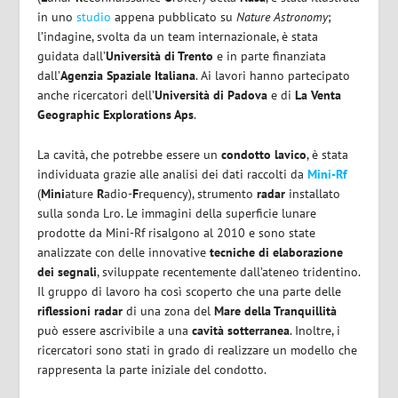
in uno
studio
appena pubblicato su
Nature Astronomy
;
l’indagine, svolta da un team internazionale, è stata
guidata dall’
Università di Trento
e in parte finanziata
dall’
Agenzia Spaziale Italiana
. Ai lavori hanno partecipato
anche ricercatori dell’
Università di Padova
e di
La Venta
Geographic Explorations Aps
.
La cavità, che potrebbe essere un
condotto lavico
, è stata
individuata grazie alle analisi dei dati raccolti da
Mini-Rf
(
Mini
ature
R
adio-
F
requency), strumento
radar
installato
sulla sonda Lro. Le immagini della superficie lunare
prodotte da Mini-Rf risalgono al 2010 e sono state
analizzate con delle innovative
tecniche di elaborazione
dei segnali
, sviluppate recentemente dall’ateneo tridentino.
Il gruppo di lavoro ha così scoperto che una parte delle
riflessioni radar
di una zona del
Mare della Tranquillità
può essere ascrivibile a una
cavità sotterranea
. Inoltre, i
ricercatori sono stati in grado di realizzare un modello che
rappresenta la parte iniziale del condotto.