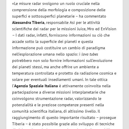
«Le misure radar svolgono un ruolo cruciale nella
comprensione della morfologia e composizione delle
superfici e sottosuperfici planetarie – ha commentato
Alessandra Tiberia
, responsabile Asi per le attività
scientifiche dei radar per le missioni Juice, Mro ed EnVision
– I dati radar, infatti, forniscono informazioni su ciò che
accade sotto la superficie dei pianeti e questa
informazione può costituire un cambio di paradigma
nell’esplorazione umana nello spazio: i
lava tubes
potrebbero non solo fornire informazioni sull’evoluzione
dei pianeti stessi, ma anche offrire un ambiente a
temperatura controllata e protetto da radiazione cosmica e
solare per eventuali insediamenti umani. In tale ottica
l’
Agenzia Spaziale Italiana
è attivamente coinvolta nella
partecipazione a diverse missioni interplanetarie che
coinvolgono strumentazione radar, valorizzando le
potenzialità e le preziose competenze presenti nella
comunità scientifica italiana, di altissimo livello. Il
raggiungimento di questo importante risultato – prosegue
Tiberia – è stato possibile grazie allo sviluppo di tecniche