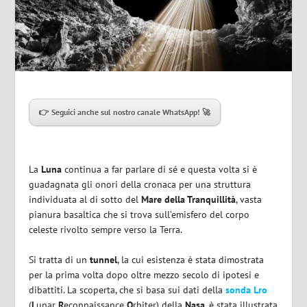
👉 Seguici anche sul nostro canale WhatsApp! 🚀
La
Luna
continua a far parlare di sé e questa volta si è
guadagnata gli onori della cronaca per una struttura
individuata al di sotto del
Mare della Tranquillità
, vasta
pianura basaltica che si trova sull’emisfero del corpo
celeste rivolto sempre verso la Terra.
Si tratta di un
tunnel
, la cui esistenza è stata dimostrata
per la prima volta dopo oltre mezzo secolo di ipotesi e
dibattiti. La scoperta, che si basa sui dati della
sonda Lro
(
L
unar
R
econnaissance
O
rbiter) della
Nasa
, è stata illustrata