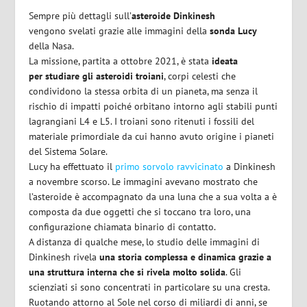
Sempre più dettagli sull’
asteroide Dinkinesh
vengono svelati grazie alle immagini della
sonda Lucy
della Nasa.
La missione, partita a ottobre 2021, è stata
ideata
per studiare gli asteroidi troiani
, corpi celesti che
condividono la stessa orbita di un pianeta, ma senza il
rischio di impatti poiché orbitano intorno agli stabili punti
lagrangiani L4 e L5. I troiani sono ritenuti i fossili del
materiale primordiale da cui hanno avuto origine i pianeti
del Sistema Solare.
Lucy ha effettuato il
primo sorvolo ravvicinato
a Dinkinesh
a novembre scorso. Le immagini avevano mostrato che
l’asteroide è accompagnato da una luna che a sua volta a è
composta da due oggetti che si toccano tra loro, una
configurazione chiamata binario di contatto.
A distanza di qualche mese, lo studio delle immagini di
Dinkinesh rivela
una storia complessa e dinamica grazie a
una struttura interna che si rivela molto solida
. Gli
scienziati si sono concentrati in particolare su una cresta.
Ruotando attorno al Sole nel corso di miliardi di anni, se