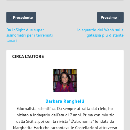
Precedente
Prossimo
Da InSight due super
Lo sguardo del Webb sulla
sismometri per i terremoti
galassia più distante
lunari
CIRCA L'AUTORE
Barbara Ranghelli
Giornalista scientifica. Da sempre attratta dal cielo, ho
iniziato a indagarlo dall’età di 7 anni. Prima con mio zio
dalla Sicilia, poi con la rivista “L‘Astronomia” fondata da
Margherita Hack che raccontava le Costellazioni attraverso