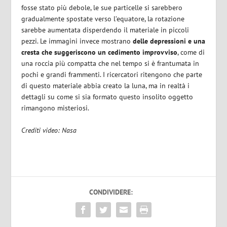
fosse stato più debole, le sue particelle si sarebbero
gradualmente spostate verso l’equatore, la rotazione
sarebbe aumentata disperdendo il materiale in piccoli
pezzi. Le immagini invece mostrano
delle depressioni e una
cresta che suggeriscono un cedimento improvviso
, come di
una roccia più compatta che nel tempo si è frantumata in
pochi e grandi frammenti. I ricercatori ritengono che parte
di questo materiale abbia creato la luna, ma in realtà i
dettagli su come si sia formato questo insolito oggetto
rimangono misteriosi.
Crediti video: Nasa
CONDIVIDERE: