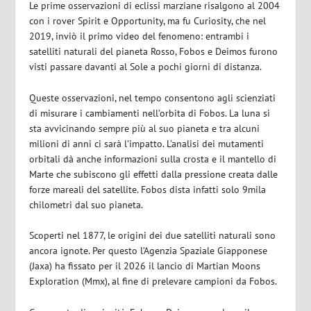
Le prime osservazioni di eclissi marziane risalgono al 2004
con i rover Spirit e Opportunity, ma fu Curiosity, che nel
2019, inviò il primo video del fenomeno: entrambi i
satelliti naturali del pianeta Rosso, Fobos e Deimos furono
visti passare davanti al Sole a pochi giorni di distanza.
Queste osservazioni, nel tempo consentono agli scienziati
di misurare i cambiamenti nell’orbita di Fobos. La luna si
sta avvicinando sempre più al suo pianeta e tra alcuni
milioni di anni ci sarà l’impatto. L’analisi dei mutamenti
orbitali dà anche informazioni sulla crosta e il mantello di
Marte che subiscono gli effetti dalla pressione creata dalle
forze mareali del satellite. Fobos dista infatti solo 9mila
chilometri dal suo pianeta.
Scoperti nel 1877, le origini dei due satelliti naturali sono
ancora ignote. Per questo l’Agenzia Spaziale Giapponese
(Jaxa) ha fissato per il 2026 il lancio di Martian Moons
Exploration (Mmx), al fine di prelevare campioni da Fobos.