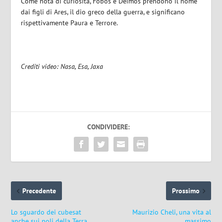
Come nota di curiosità, Fobos e Deimos prendono il nome
dai figli di Ares, il dio greco della guerra, e significano
rispettivamente Paura e Terrore.
Crediti video: Nasa, Esa, Jaxa
CONDIVIDERE:
Precedente
Prossimo
Lo sguardo dei cubesat
Maurizio Cheli, una vita al
anche sui poli della Terra
massimo