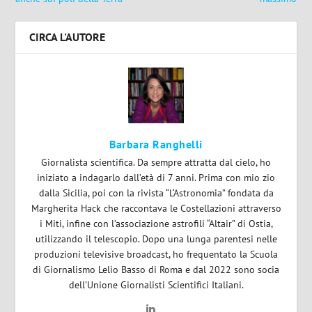
CIRCA L'AUTORE
Barbara Ranghelli
Giornalista scientifica. Da sempre attratta dal cielo, ho
iniziato a indagarlo dall’età di 7 anni. Prima con mio zio
dalla Sicilia, poi con la rivista “L‘Astronomia” fondata da
Margherita Hack che raccontava le Costellazioni attraverso
i Miti, infine con l’associazione astrofili “Altair” di Ostia,
utilizzando il telescopio. Dopo una lunga parentesi nelle
produzioni televisive broadcast, ho frequentato la Scuola
di Giornalismo Lelio Basso di Roma e dal 2022 sono socia
dell’Unione Giornalisti Scientifici Italiani.