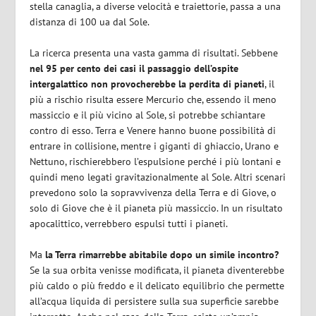
stella canaglia, a diverse velocità e traiettorie, passa a una
distanza di 100 ua dal Sole.
La ricerca presenta una vasta gamma di risultati. Sebbene
nel 95 per cento dei casi il passaggio dell’ospite
intergalattico non provocherebbe la perdita di pianeti
, il
più a rischio risulta essere Mercurio che, essendo il meno
massiccio e il più vicino al Sole, si potrebbe schiantare
contro di esso. Terra e Venere hanno buone possibilità di
entrare in collisione, mentre i giganti di ghiaccio, Urano e
Nettuno, rischierebbero l’espulsione perché i più lontani e
quindi meno legati gravitazionalmente al Sole. Altri scenari
prevedono solo la sopravvivenza della Terra e di Giove, o
solo di Giove che è il pianeta più massiccio. In un risultato
apocalittico, verrebbero espulsi tutti i pianeti.
Ma
la Terra rimarrebbe abitabile dopo un simile incontro?
Se la sua orbita venisse modificata, il pianeta diventerebbe
più caldo o più freddo e il delicato equilibrio che permette
all’acqua liquida di persistere sulla sua superficie sarebbe