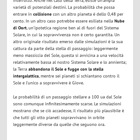
interrotto. Anche nel caso della Terra, esiste un’ampia
varietà di potenziali destini. La probabilità che possa
entrare in
collisione
con un altro pianeta è dello 0,48 per
cento. In un altro caso potrebbe essere esiliata nella
Nube
di Oort
, un’ipotetica regione ben al di fuori del Sistema
Solare, in cui la sopravvivenza non è certo garantita. Un
altro originale risultato emerso dalle simulazioni è la sua
cattura da parte della stella di passaggio: leggermente
meno massiccia del Sole, questa si avvicina a una velocità
relativamente bassa al nostro Sistema Solare e lo annienta;
la Terra
abbandona il Sole e fugge con la stella
intergalattica
, mentre sei pianeti si schiantano contro il
Sole e l’unico a sopravvivere è Giove.
Le probabilità di un passaggio stellare a 100 ua dal Sole
sono comunque infinitesimamente scarse. Le simulazioni
mostrano che se ciò accadesse, il risultato più plausibile è
che tutti gli otto pianeti sopravvivano in orbite
leggermente diverse da quelle che seguono ora.