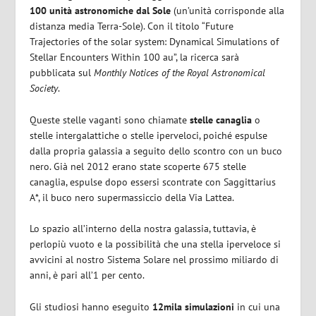
100 unità astronomiche dal Sole
(un’unità corrisponde alla
distanza media Terra-Sole). Con il titolo “Future
Trajectories of the solar system: Dynamical Simulations of
Stellar Encounters Within 100 au”, la ricerca sarà
pubblicata sul
Monthly Notices of the Royal Astronomical
Society
.
Queste stelle vaganti sono chiamate
stelle canaglia
o
stelle intergalattiche o stelle iperveloci, poiché espulse
dalla propria galassia a seguito dello scontro con un buco
nero. Già nel 2012 erano state scoperte 675 stelle
canaglia, espulse dopo essersi scontrate con Saggittarius
A*, il buco nero supermassiccio della Via Lattea.
Lo spazio all’interno della nostra galassia, tuttavia, è
perlopiù vuoto e la possibilità che una stella iperveloce si
avvicini al nostro Sistema Solare nel prossimo miliardo di
anni, è pari all’1 per cento.
Gli studiosi hanno eseguito
12mila simulazioni
in cui una