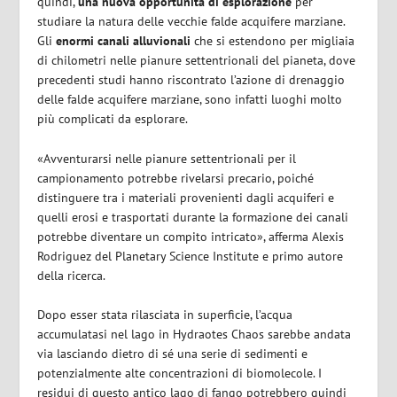
quindi,
una nuova opportunità di esplorazione
per
studiare la natura delle vecchie falde acquifere marziane.
Gli
enormi canali alluvionali
che si estendono per migliaia
di chilometri nelle pianure settentrionali del pianeta, dove
precedenti studi hanno riscontrato l’azione di drenaggio
delle falde acquifere marziane, sono infatti luoghi molto
più complicati da esplorare.
«Avventurarsi nelle pianure settentrionali per il
campionamento potrebbe rivelarsi precario, poiché
distinguere tra i materiali provenienti dagli acquiferi e
quelli erosi e trasportati durante la formazione dei canali
potrebbe diventare un compito intricato», afferma Alexis
Rodriguez del Planetary Science Institute e primo autore
della ricerca.
Dopo esser stata rilasciata in superficie, l’acqua
accumulatasi nel lago in Hydraotes Chaos sarebbe andata
via lasciando dietro di sé una serie di sedimenti e
potenzialmente alte concentrazioni di biomolecole.
I
residui di questo antico lago di fango potrebbero quindi