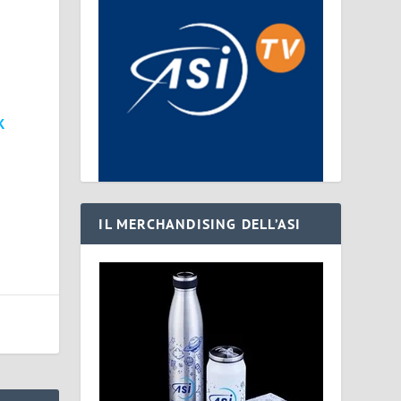
s
K
IL MERCHANDISING DELL’ASI