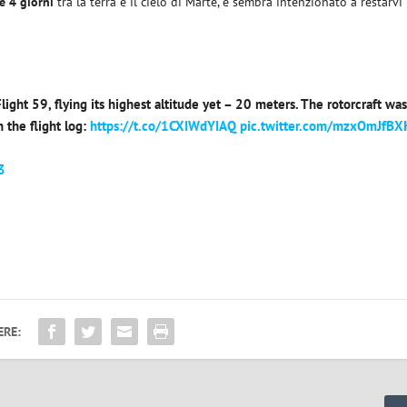
 e 4 giorni
tra la terra e il cielo di Marte, e sembra intenzionato a restarvi
ight 59, flying its highest altitude yet – 20 meters. The rotorcraft wa
n the flight log:
https://t.co/1CXIWdYIAQ
pic.twitter.com/mzxOmJfBX
3
ERE: