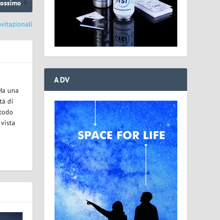
rossimo
avitazionali
ADV
 Ha una
tà di
etodo
 vista