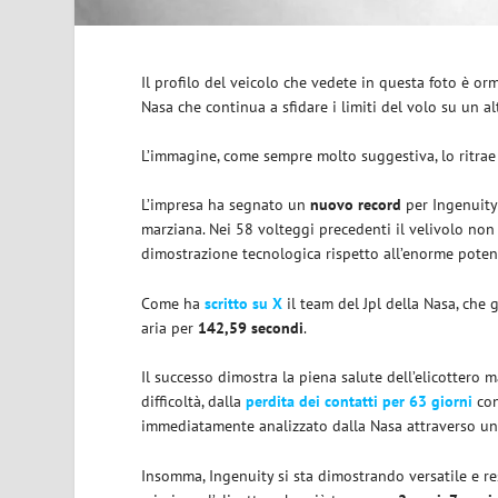
Il profilo del veicolo che vedete in questa foto è or
Nasa che continua a sfidare i limiti del volo su un al
L’immagine, come sempre molto suggestiva, lo ritra
L’impresa ha segnato un
nuovo record
per Ingenuity
marziana. Nei 58 volteggi precedenti il velivolo non
dimostrazione tecnologica rispetto all’enorme potenz
Come ha
scritto su X
il team del Jpl della Nasa, che 
aria per
142,59 secondi
.
Il successo dimostra la piena salute dell’elicottero 
difficoltà, dalla
perdita dei contatti per 63 giorni
con
immediatamente analizzato dalla Nasa attraverso un 
Insomma, Ingenuity si sta dimostrando versatile e re