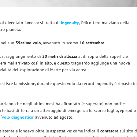
mai diventato famoso: si tratta di
Ingenuity
, l’elicottero marziano della
tro pianeta.
e nel suo
59esimo volo
, avvenuto lo scorso
16
settembre
.
: il raggiungimento di
20 metri di altezza
al di sopra della superficie
 era mai arrivato così in alto, e questo traguardo aggiunge una nuova
ialità dell’esplorazione di Marte per via aerea.
gestisce la missione, durante questo volo da record Ingenuity è rimasto in
marziano, che negli ultimi mesi ha affrontato (e superato) non poche
 le basi di Terra a un atterraggio di emergenza lo scorso luglio, episodio
‘
volo diagnostico
’ avvenuto ad agosto.
sistente e longevo oltre le aspettative: come indica il
contatore
sul sito d