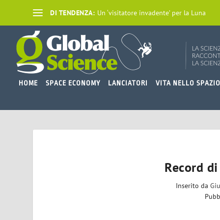
DI TENDENZA:
Un ‘visitatore invadente’ per la Luna
HOME
SPACE ECONOMY
LANCIATORI
VITA NELLO SPAZI
Record di
Inserito da
Giu
Pubb