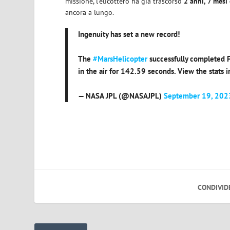
missione, l’elicottero ha già trascorso
2 anni, 7 mesi
ancora a lungo.
Ingenuity has set a new record!
The
#MarsHelicopter
successfully completed Fl
in the air for 142.59 seconds. View the stats i
— NASA JPL (@NASAJPL)
September 19, 202
CONDIVID