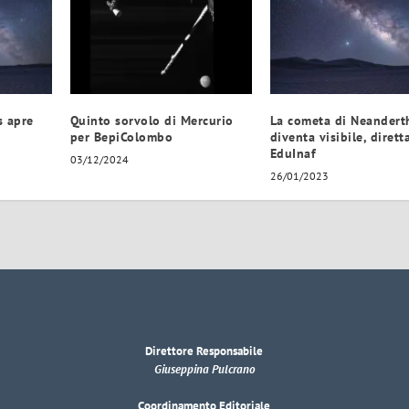
s apre
Quinto sorvolo di Mercurio
La cometa di Neandert
per BepiColombo
diventa visibile, dirett
EduInaf
03/12/2024
26/01/2023
Direttore Responsabile
Giuseppina Pulcrano
Coordinamento Editoriale