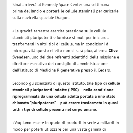
Sinai arriverà al Kennedy Space Center una settimana
prima del lancio e porterà le cellule staminali per caricarle
sulla navicella spaziale Dragon.
«La gravità terrestre esercita pressione sulle cellule
staminali pluripotenti e fornisce stimoli per iniziare a
trasformarsi in altri tipi di cellule, ma in condizioni di
microgravità questo effetto non ci sarà più», afferma
Clive
Svendsen
, uno dei due referenti scientifici della missione e
direttore esecutivo del consiglio di amministrazione
dell’Istituto di Medicina Rigenerativa presso il Cedars.
Secondo gli scienziati di questo istituto, tale
tipo di cellule
staminali pluripotenti indotte (iPSC) – nella condizione
riprogrammata da una cellula adulta portata a uno stato
chiamato “pluripotenza” – può essere trasformata in quasi
tutti i tipi di cellule presenti nel corpo umano.
«Vogliamo essere in grado di produrli in serie a miliardi in
modo per poterli utilizzare per una vasta gamma di