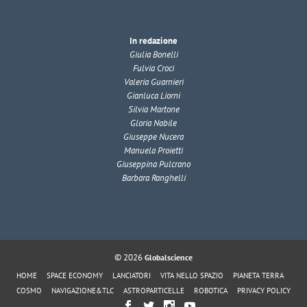
In redazione
Giulia Bonelli
Fulvia Croci
Valeria Guarnieri
Gianluca Liorni
Silvia Martone
Gloria Nobile
Giuseppe Nucera
Manuela Proietti
Giuseppina Pulcrano
Barbara Ranghelli
© 2026
Globalscience
HOME
SPACE ECONOMY
LANCIATORI
VITA NELLO SPAZIO
PIANETA TERRA
COSMO
NAVIGAZIONE&TLC
ASTROPARTICELLE
ROBOTICA
PRIVACY POLICY