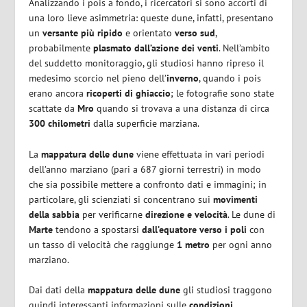
Analizzando i pois a fondo, i ricercatori si sono accorti di
una loro lieve asimmetria: queste dune, infatti, presentano
un
versante più ripido
e orientato
verso sud
,
probabilmente
plasmato dall’azione dei venti
. Nell’ambito
del suddetto monitoraggio, gli studiosi hanno ripreso il
medesimo scorcio nel pieno dell’
inverno
, quando i pois
erano ancora
ricoperti di ghiaccio
; le fotografie sono state
scattate da
Mro
quando si trovava a una distanza di circa
300 chilometri
dalla superficie marziana.
La
mappatura delle dune
viene effettuata in vari periodi
dell’anno marziano (pari a 687 giorni terrestri) in modo
che sia possibile mettere a confronto dati e immagini; in
particolare, gli scienziati si concentrano sui
movimenti
della sabbia
per verificarne
direzione e velocità
. Le dune di
Marte
tendono a spostarsi
dall’equatore verso i poli
con
un tasso di velocità che raggiunge
1 metro
per ogni anno
marziano.
Dai dati della
mappatura delle dune
gli studiosi traggono
quindi interessanti informazioni sulle
condizioni