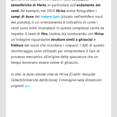
atmosferiche di Marte
, in particolare sull’
andamento dei
venti
. Ad esempio, nel 2010
Hirise
aveva fotografato i
campi di dune
del
cratere Lyot
(situato nell’emisfero nord
del pianeta), il cui orientamento è indicativo di come i
venti sono soliti incanalarsi in questa complessa cavità da
impatto. Il team di
Mro
, inoltre, sta conducendo con
Hirise
un’indagine riguardante
strutture simili a ghiacciai
e
fratture
del suolo che ricordano i crepacci: i dati di questo
monitoraggio sono utilizzati per comprendere il tipo di
processo meccanico all’origine delle spaccature che un
tempo dovevano essere colme di ghiaccio.
In alto: le dune rotonde viste da Hirise (Crediti: Nasa/Jpl-
Caltech/Università dell’Arizona). L’immagine nelle dimensioni
originali
qui
.