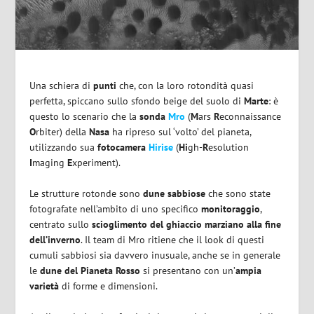
Una schiera di
punti
che, con la loro rotondità quasi
perfetta, spiccano sullo sfondo beige del suolo di
Marte
: è
questo lo scenario che la
sonda
Mro
(
M
ars
R
econnaissance
O
rbiter) della
Nasa
ha ripreso sul ‘volto’ del pianeta,
utilizzando sua
fotocamera
Hirise
(
Hi
gh-
R
esolution
I
maging
E
xperiment).
Le strutture rotonde sono
dune sabbiose
che sono state
fotografate nell’ambito di uno specifico
monitoraggio
,
centrato sullo
scioglimento del ghiaccio marziano alla fine
dell’inverno
. Il team di Mro ritiene che il look di questi
cumuli sabbiosi sia davvero inusuale, anche se in generale
le
dune del Pianeta Rosso
si presentano con un’
ampia
varietà
di forme e dimensioni.