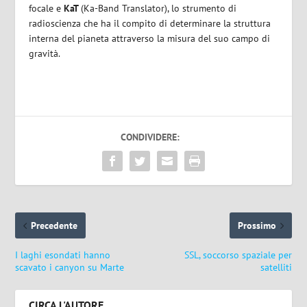
focale e
KaT
(Ka-Band Translator), lo strumento di
radioscienza che ha il compito di determinare la struttura
interna del pianeta attraverso la misura del suo campo di
gravità.
CONDIVIDERE:
Precedente
Prossimo
I laghi esondati hanno
SSL, soccorso spaziale per
scavato i canyon su Marte
satelliti
CIRCA L'AUTORE