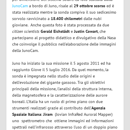
JunoCam
a bordo di Juno, risale al
29 ottobre scorso
ed è
stata realizzata mentre la sonda compiva il suo sedicesimo
sorvolo ravvicinato a
18.400 chilometri
dalle nubi
gioviane.
Anche questa foto è stata processata da due
citizen scientists
Gerald Eichstädt
e
Justin Cowart
, che
partecipano al progetto didattico e divulgativo della Nasa
che coinvolge il pubblico nell’elaborazione delle immagini
della JunoCam.
Juno ha iniziato la sua missione il 5 agosto 2011 ed ha
raggiunto Giove il 5 luglio 2016. Da quel momento, la
sonda è impegnata nello studio delle origini e
dell’evoluzione del gigante gassoso. Tra gli obiettivi
principali della missione, l’analisi della struttura interna,
della magnetosfera e la caratterizzazione delle aurore
boreali. L’Italia ha un ruolo di primo piano con due
strumenti realizzati grazie al contributo dell’
Agenzia
Spaziale Italiana
:
Jiram
(Jovian InfraRed Auroral Mapper)
uno
spettrometro che ottiene immagini ed informazioni
spettrali nell’infrarosso attraverso l’uso di un doppio piano