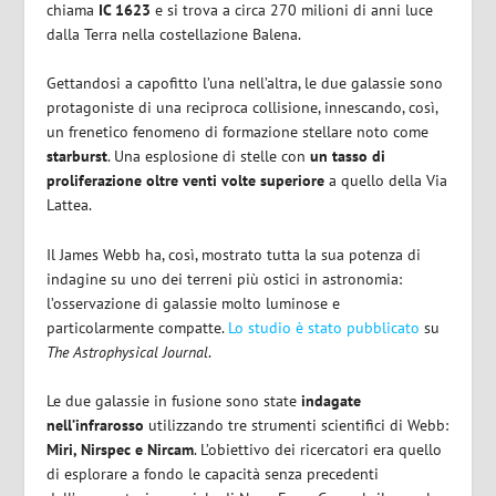
chiama
IC 1623
e si trova a circa 270 milioni di anni luce
dalla Terra nella costellazione Balena.
Gettandosi a capofitto l’una nell’altra, le due galassie sono
protagoniste di una reciproca collisione, innescando, così,
un frenetico fenomeno di formazione stellare noto come
starburst
. Una esplosione di stelle con
un tasso di
proliferazione oltre venti volte superiore
a quello della Via
Lattea.
Il James Webb ha, così, mostrato tutta la sua potenza di
indagine su uno dei terreni più ostici in astronomia:
l’osservazione di galassie molto luminose e
particolarmente compatte.
Lo studio è stato pubblicato
su
T
he Astrophysical Journal
.
Le due galassie in fusione sono state
indagate
nell’infrarosso
utilizzando tre strumenti scientifici di Webb:
Miri, Nirspec e Nircam
. L’obiettivo dei ricercatori era quello
di esplorare a fondo le capacità senza precedenti