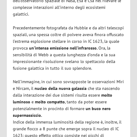
dell’osservatorio spaziale di Nasa, Esa e Csa nel rilevare le
complesse interazioni all’interno degli ecosistemi
galattici.
Precedentemente fotografata da Hubble e da altri telescopi
spaziali, una spessa coltre di polvere aveva finora offuscato
l’estrema esplosione stellare in corso in IC 1623, la quale
provoca
un’intensa emissione nell’infrarosso.
Ora, la
sensibilità di Webb a questa lunghezza d’onda e la sua
impressionante risoluzione svelano lo spettacolo della
fusione galattica in tutto il suo splendore.
Nell’immagine, in cui sono sovrapposte le osservazioni Miri
e Nircam, il
nucleo della nuova galassia
che sta nascendo
dalla interazione dei due sistemi risulta essere
molto
luminoso
e
molto compatto
, tanto da poter essere
potenzialmente in procinto di formare
un buco nero
supermassiccio.
Indice della immensa luminosità della regione è, inoltre, il
grande fiocco a 8 punte che emerge sopra il nucleo di IC
1623: questo effetto ottico consiste nei picchi di