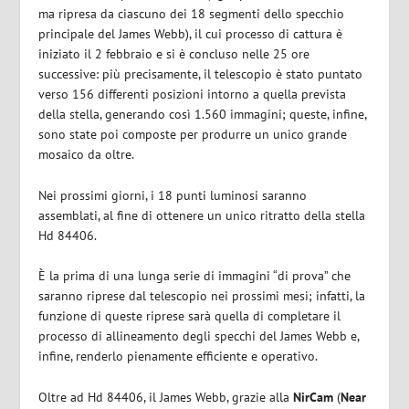
ma ripresa da ciascuno dei 18 segmenti dello specchio
principale del James Webb), il cui processo di cattura è
iniziato il 2 febbraio e si è concluso nelle 25 ore
successive: più precisamente, il telescopio è stato puntato
verso 156 differenti posizioni intorno a quella prevista
della stella, generando così 1.560 immagini; queste, infine,
sono state poi composte per produrre un unico grande
mosaico da oltre.
Nei prossimi giorni, i 18 punti luminosi saranno
assemblati, al fine di ottenere un unico ritratto della stella
Hd 84406.
È la prima di una lunga serie di immagini “di prova” che
saranno riprese dal telescopio nei prossimi mesi; infatti, la
funzione di queste riprese sarà quella di completare il
processo di allineamento degli specchi del James Webb e,
infine, renderlo pienamente efficiente e operativo.
Oltre ad Hd 84406, il James Webb, grazie alla
NirCam
(
Near