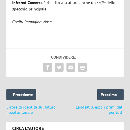
Infrared Camera
), è riuscito a scattare anche un
selfie
dello
specchio principale.
Crediti immagine: Nasa
CONDIVIDERE:
Precedente
Prossimo
Errore di identità sul futuro
Landsat 9, ecco i primi dati
impatto lunare
per tutti
CIRCA L'AUTORE