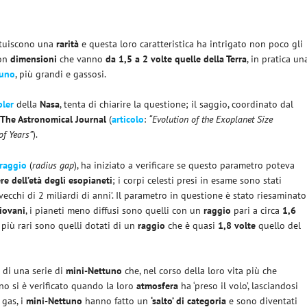
ituiscono una
rarità
e questa loro caratteristica ha intrigato non poco gli
con
dimensioni
che vanno
da 1,5 a 2 volte quelle della Terra
, in pratica un
tuno
, più grandi e gassosi.
pler
della
Nasa
, tenta di chiarire la questione; il saggio, coordinato dal
u
The Astronomical Journal
(
articolo
:
“Evolution of the Exoplanet Size
of Years”
).
 raggio
(
radius gap
), ha iniziato a verificare se questo parametro poteva
re dell’età degli esopianeti
; i corpi celesti presi in esame sono stati
ù vecchi di 2 miliardi di anni’. Il parametro in questione è stato riesaminato
iovani
, i pianeti meno diffusi sono quelli con un
raggio
pari a circa
1,6
 più rari sono quelli dotati di un
raggio
che è quasi
1,8 volte
quello del
a di una serie di
mini-Nettuno
che, nel corso della loro vita più che
eno si è verificato quando la loro
atmosfera
ha ‘preso il volo’, lasciandosi
 gas, i
mini-Nettuno
hanno fatto un
‘salto’ di categoria
e sono diventati