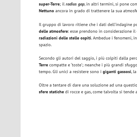
super-Terre
; il
radius gap
, in altri termini, si pone com
Nettuno
ancora in grado di trattenere la sua atmosfe
Il gruppo di lavoro ritiene che i dati dell’indagine 
delle atmosfere
: esse prendono in considerazione il
radiazioni delle stelle ospiti
. Ambedue i fenomeni, in
spazio.
Secondo gli autori del saggio, i più colpiti dalla per
Terre
compatte e ‘toste’; neanche i più grandi sfuggo
tempo. Gli unici a resistere sono i
giganti gassosi
, l
Oltre a tentare di dare una soluzione ad una questi
sfere statiche
di rocce e gas, come talvolta si tende a