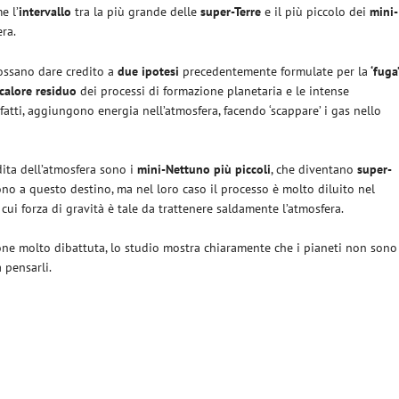
e l’
intervallo
tra la più grande delle
super-Terre
e il più piccolo dei
mini-
ra.
possano dare credito a
due ipotesi
precedentemente formulate per la
‘fuga
calore residuo
dei processi di formazione planetaria e le intense
fatti, aggiungono energia nell’atmosfera, facendo ‘scappare’ i gas nello
dita dell’atmosfera sono i
mini-Nettuno più piccoli
, che diventano
super-
no a questo destino, ma nel loro caso il processo è molto diluito nel
a cui forza di gravità è tale da trattenere saldamente l’atmosfera.
one molto dibattuta, lo studio mostra chiaramente che i pianeti non sono
 pensarli.