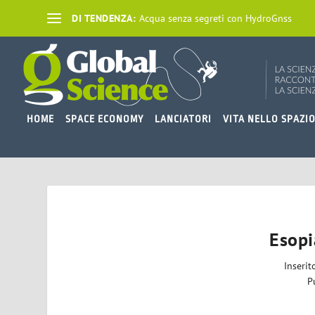
DI TENDENZA:
Acqua senza segreti con HydroGnss
HOME
SPACE ECONOMY
LANCIATORI
VITA NELLO SPAZI
Esopi
Inseri
P