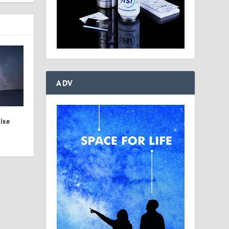
ADV
ise