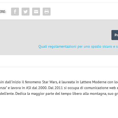
ERE:
P
Quali regolamentazioni per uno spazio sicuro e s
sin dall'inizio il fenomeno Star Wars, è laureata in Lettere Moderne con l
enza" e lavora in ASI dal 2000. Dal 2011 si occupa di comunicazione web e
 dell'ente. Dedica la maggior parte del tempo libero alla montagna, suo g