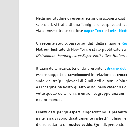
Nella moltitudine di
esopianeti
sinora scoperti cost
scienziati: si tratta di una ‘famiglia’ di corpi celesti 
via di mezzo tra le rocciose
super-Terre
e i
mini-Net
Un recente studio, basato sui dati della missione
Ke
Flatiron Institute
di New York, è stato pubblicato s
Distribution: Forming Large Super-Earths Over Billions 
Il team della ricerca, tenendo presente il
divario del
essere soggetto a
cambiamenti
in relazione al
cresce
suddivisi tra ‘più giovani di 2 miliardi di anni’ e ‘pi
e l’indagine ha avuto questo esito: nella categoria
g
volte
quello della Terra, mentre nel gruppo
anziani
i
nostro mondo.
Questi dati, per gli esperti, suggeriscono la presenz
millenaria, si sono
drasticamente ‘ristretti’
: il fenom
dietro soltanto un
nucleo solido
. Quindi, perdendo i