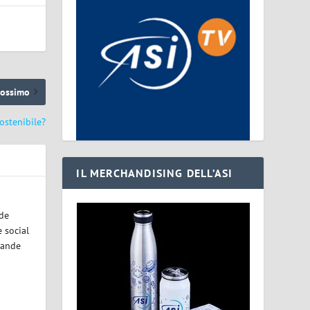
rossimo
ostenibile?
IL MERCHANDISING DELL’ASI
ode
 social
rande