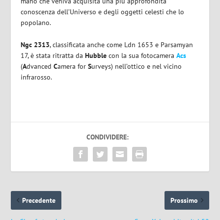
mano che veniva acquisita una più approfondita
conoscenza dell’Universo e degli oggetti celesti che lo
popolano.
Ngc 2313
, classificata anche come Ldn 1653 e Parsamyan
17, è stata ritratta da
Hubble
con la sua fotocamera
Acs
(
A
dvanced
C
amera for
S
urveys) nell’ottico e nel vicino
infrarosso.
CONDIVIDERE:
Precedente
Prossimo