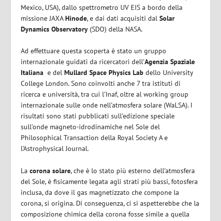
Mexico, USA), dallo spettrometro UV EIS a bordo della
missione JAXA
Hinode
, e dai dati acquisiti dal
Solar
Dynamics Observatory
(SDO) della NASA.
Ad effettuare questa scoperta è stato un gruppo
internazionale guidati da ricercatori dell’
Agenzia Spaziale
Italiana
e del
Mullard Space Physics Lab
dello University
College London. Sono coinvolti anche 7 tra istituti di
ricerca e università, tra cui l’Inaf, oltre al working group
internazionale sulle onde nell’atmosfera solare (WaLSA). I
risultati sono stati pubblicati sull’edizione speciale
sull’onde magneto-idrodinamiche nel Sole del
Philosophical Transaction della Royal Society A e
l’Astrophysical Journal.
La
corona solare
, che è lo stato più esterno dell’atmosfera
del Sole, è fisicamente legata agli strati più bassi, fotosfera
inclusa, da dove il gas magnetizzato che compone la
corona, si origina. Di conseguenza, ci si aspetterebbe che la
composizione chimica della corona fosse simile a quella