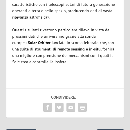
caratteristiche con i telescopi solari di futura generazione
operanti a terra e nello spazio, producendo dati di vasta
rilevanza astrofisica».
Questi risultati rivestono particolare rilievo in vista dei
prossimi dati che arriveranno grazie alla sonda
europea
Solar Orbiter
lanciata lo scorso febbraio che, con
una suite di
strumenti di remote sensing e in-situ
, fornirà
una migliore comprensione dei meccanismi con i quali il
Sole crea e controlla l’eliosfera.
CONDIVIDERE: