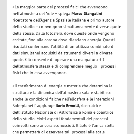
«La maggior parte dei processi fisici che avvengono
nell’atmosfera del Sole – spiega
Marco Stangalini
ricercatore dell’Agenzia Spaziale Italiana e primo autore
dello studio – coinvolgono simultaneamente diverse quote
della stessa. Dalla fotosfera, dove queste onde vengono
eccitate, fino alla corona dove rilasciano energia. Questi
risultati confermano l’utilità di un utilizzo combinato di
dati simultanei acquisiti da strumenti diversi a diverse
quote. Ciò consente di operare una mappatura 3D
dell’atmosfera stessa e di comprendere meglio i processi
fisici che in essa avvengono».
«ll trasferimento di energia e materia che determina la
struttura e la dinamica dell’atmosfera solare stabilisce
anche le condizioni fisiche nell’eliosfera e le interazioni
Sole-pianeti” aggiunge
Ilaria Ermolli
, ricercatrice
dell’Istituto Nazionale di Astrofisica a Roma e coautrice
dello studio. Molti aspetti fondamentali dei processi
coinvolti sono ancora sconosciuti. Il Sole è l’unica stella
che permetterà di osservare tali processi alle scale