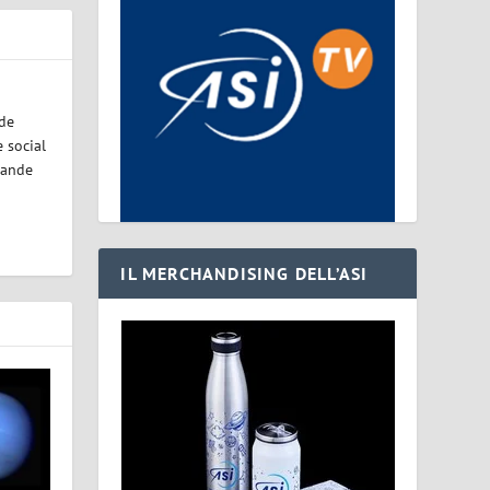
ode
 social
rande
IL MERCHANDISING DELL’ASI