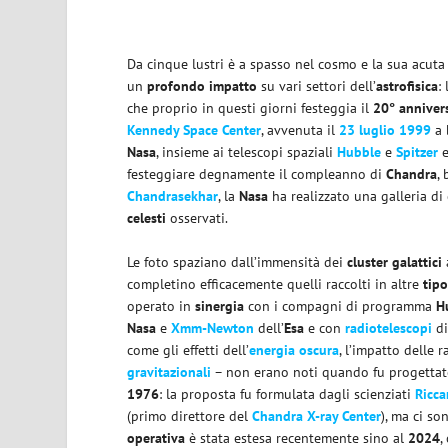
Da cinque lustri è a spasso nel cosmo e la sua acuta
un
profondo impatto
su vari settori dell’
astrofisica
:
che proprio in questi giorni festeggia il
20° anniver
Kennedy Space Center
, avvenuta il
23 luglio 1999
a 
Nasa
, insieme ai telescopi spaziali
Hubble
e
Spitzer
e
festeggiare degnamente il compleanno di
Chandra
,
Chandrasekhar
, la
Nasa
ha realizzato una galleria di
celesti
osservati.
Le foto spaziano dall’immensità dei
cluster galattici
completino efficacemente quelli raccolti in altre
tipo
operato in
sinergia
con i compagni di programma
H
Nasa
e
Xmm-Newton
dell’
Esa
e con
radiotelescopi
di
come gli effetti dell’
energia oscura
, l’impatto delle r
gravitazionali
– non erano noti quando fu progettato
1976
: la proposta fu formulata dagli scienziati
Ricca
(primo direttore del
Chandra X-ray Center
), ma ci so
operativa
è stata estesa recentemente sino al
2024
,