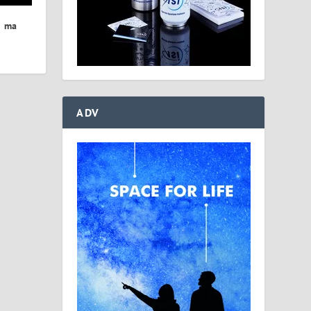
i ma
ADV