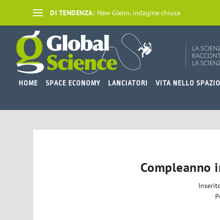
DI TENDENZA:
New Glenn, indagine chiusa
HOME
SPACE ECONOMY
LANCIATORI
VITA NELLO SPAZI
Compleanno in
Inseri
P