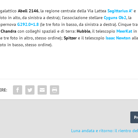
 galattico
Abell 2146
, la regione centrale della Via Lattea
Sagittarius A*
e
foto in alto, da sinistra a destra); l’associazione stellare
Cyguns Ob2
, la
supernova
G292.0+1.8
(le tre foto in basso, da sinistra a destra). Cinque tra
i
Chandra
con colleghi spaziali e di terra:
Hubble
, il telescopio
MeerKat
in
e tre foto in altro, stesso ordine);
Spitzer
e il telescopio
Isaac Newton
all
oto in basso, stesso ordine).
ERE:
P
Luna andata e ritorno: il rientro de