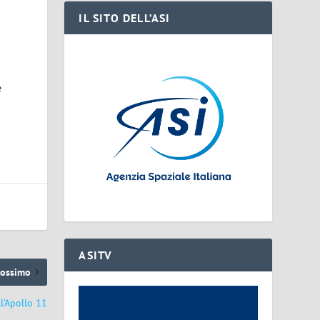
IL SITO DELL’ASI
e
ASITV
rossimo
ll’Apollo 11