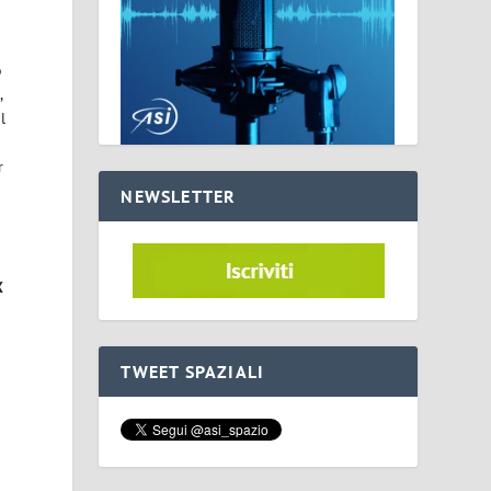
o
a
,
l
r
NEWSLETTER
X
TWEET SPAZIALI