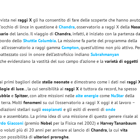
 vista nei
raggi X
gli ha consentito di fare delle scoperte che hanno avut
 l’occhio di lince in questione è
Chandra
, osservatorio a raggi X della
Nas
sario
del lancio. Il viaggio di
Chandra
, infatti, è iniziato con la partenza da
bordo dello
Shuttle Columbia
. La missione fa parte del programma della
 all’osservatorio a raggi gamma
Compton
, quest’ultimo non più attivo. Pe
 battezzato così in onore dell’astrofisico indiano
Subrahmanyan
 che evidenziano la vastità del suo campo d’azione e la
varietà di oggetti
ai primi bagliori delle
stelle neonate
e dimostrano come i dati nei
raggi 
logie di luce
. , la cui sensibilità ai
raggi X
è tuttora da record, ha spesso
ubble
e
Spitzer
, con altre missioni nelle
alte energie
come
NuStar
della
 terra. Molti
fenomeni
su cui l’osservatorio a raggi X oggi è al lavoro –
adiazioni stellari sugli
esopianeti
e gli esiti di eventi di
onde
 e assemblato. La prima idea di una missione di questo genere risale al
rdo Giacconi
(premio
Nobel
per la Fisica nel 2002) e
Harvey Tananbaum
no voluti più di 20 anni per arrivare al lancio di
Chandra
, la cui
vita
 con possibilità di
ulteriori proroghe
.