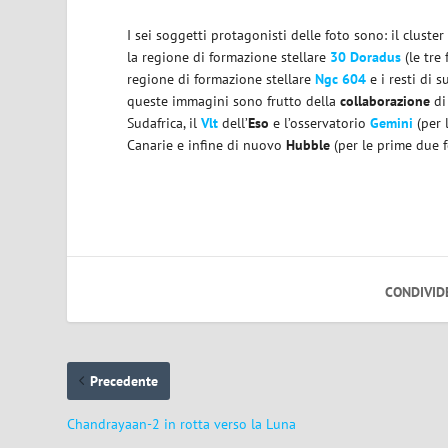
I sei soggetti protagonisti delle foto sono: il cluster
la regione di formazione stellare
30 Doradus
(le tre 
regione di formazione stellare
Ngc 604
e i resti di 
queste immagini sono frutto della
collaborazione
d
Sudafrica, il
Vlt
dell’
Eso
e l’osservatorio
Gemini
(per l
Canarie e infine di nuovo
Hubble
(per le prime due f
CONDIVID
Precedente
Chandrayaan-2 in rotta verso la Luna