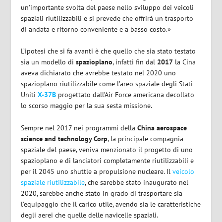
un’importante svolta del paese nello sviluppo dei veicoli
spaziali riutilizzabili e si prevede che offrirà un trasporto
di andata e ritorno conveniente e a basso costo.»
L’ipotesi che si fa avanti è che quello che sia stato testato
sia un modello di
spazioplano
, infatti fin dal
2017
la Cina
aveva dichiarato che avrebbe testato nel 2020 uno
spazioplano riutilizzabile come l’areo spaziale degli Stati
Uniti
X-37B
progettato dall’Air Force americana decollato
lo scorso maggio per la sua sesta missione.
Sempre nel 2017 nei programmi della
China aerospace
science and technology Corp
, la principale compagnia
spaziale del paese, veniva menzionato il progetto di uno
spazioplano e di
lanciatori completamente riutilizzabili e
per il 2045 uno shuttle a propulsione nucleare. Il
veicolo
spaziale riutilizzabile
, che sarebbe stato inaugurato nel
2020, sarebbe anche stato in grado di trasportare sia
l’equipaggio che il carico utile, avendo sia le caratteristiche
degli aerei che quelle delle navicelle spaziali.