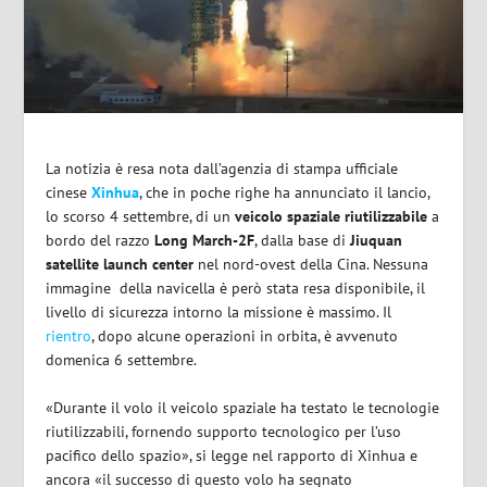
La notizia è resa nota dall’agenzia di stampa ufficiale
cinese
Xinhua
, che in poche righe ha annunciato il lancio,
lo scorso 4 settembre, di un
veicolo spaziale riutilizzabile
a
bordo del razzo
Long March-2F
, dalla base di
Jiuquan
satellite launch center
nel nord-ovest della Cina. Nessuna
immagine
della navicella è però stata resa disponibile, il
livello di sicurezza intorno la missione è massimo.
Il
rientro
, dopo alcune operazioni in orbita, è avvenuto
domenica 6 settembre.
«Durante il volo il veicolo spaziale ha testato le tecnologie
riutilizzabili, fornendo supporto tecnologico per l’uso
pacifico dello spazio», si legge nel rapporto di Xinhua e
ancora «il successo di questo volo ha segnato