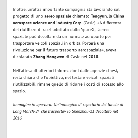
Inoltre, un’altra importante compagnia sta lavorando sul
progetto di uno
aereo spaziale
chiamato
Tengyun
, la
China
aerospace acience and industry Corp
. (Casic). «A differenza
del riutilizzo di razzi adottato dallo SpaceX, l’aereo
spaziale può decollare da un normale aeroporto per
trasportare veicoli spaziali in orbita. Porterà una
rivoluzione per il futuro trasporto aerospaziale», aveva
dichiarato
Zhang Hongwen
di Casic nel
2018
.
Nell’attesa di ulteriori informazioni dalle agenzie cinesi,
resta chiaro che l’obiettivo, nel testare veicoli spaziali
riutilizzabili, rimane quello di ridurre i costi di accesso allo
spazio.
Immagine in apertura: Un’immagine di repertorio del lancio di
Long March-2F che trasportav lo Shenzhou-11 decollato nel
2016.