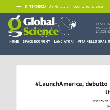
DI TENDENZA:
Un ‘visitatore invadente’ per la Luna
HOME
SPACE ECONOMY
LANCIATORI
VITA NELLO SPAZI
#LaunchAmerica, debutto
l
Inserito da
P