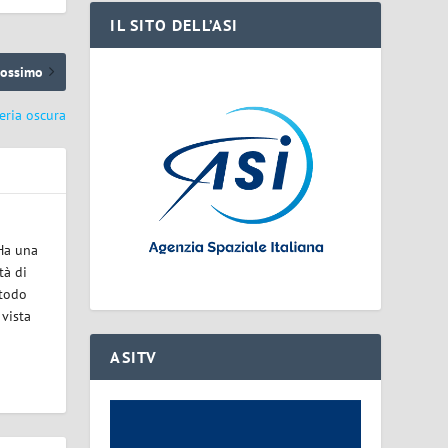
IL SITO DELL’ASI
rossimo
teria oscura
 Ha una
tà di
etodo
 vista
ASITV