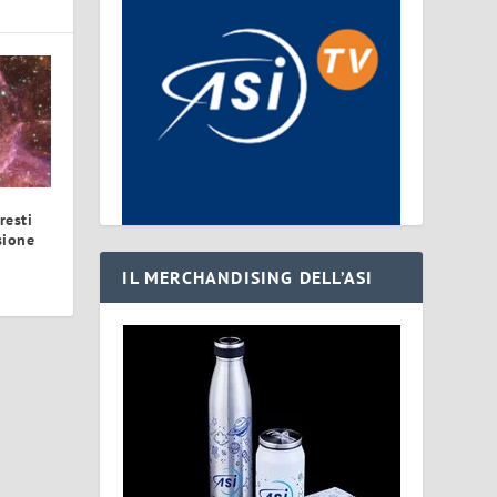
resti
sione
IL MERCHANDISING DELL’ASI