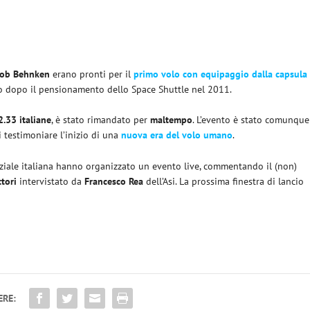
ob Behnken
erano pronti per il
primo volo con equipaggio dalla capsula
no dopo il pensionamento dello Space Shuttle nel 2011.
2.33 italiane
, è stato rimandato per
maltempo
. L’evento è stato comunque
i testimoniare l’inizio di una
nuova era del volo umano
.
spaziale italiana hanno organizzato un evento live, commentando il (non)
tori
intervistato da
Francesco Rea
dell’Asi. La prossima finestra di lancio
ERE: