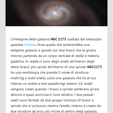
L’immagine della galassia
NGC 2273
scattata dal telescopio
spaziale
Hubble
, ritrae quella che sembrerebbe una
semplice galassia a spirale con due bracci che le girano
intorno partendo da un corpo centrale di stelle e materia
galattica. In realtà ci sono degli anelli all’interno degli
stessi bracci: più spirali all’interno di una spirale.
NGC2273
ha una morfologia che prende il nome di struttura
multiring o multi-anello
, ossia una galassia che ha al suo
interno un anello e due
pseudorings
esterni. Gli anelli
vengono creati quando i bracci a spirale sembrano girare
attorno e quasi avvicinarsi l’uno all’altro. I due
pseudo-
anelli
sono formati da due gruppi vorticosi di bracci a
spirale che si uniscono, mentre l’anello interno è creato da
due strutture ad arco, più vicine al centro della galassia,