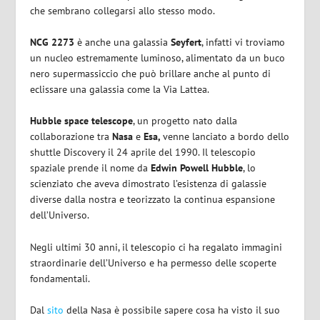
che sembrano collegarsi allo stesso modo.
NCG 2273
è anche una galassia
Seyfert
, infatti vi troviamo
un nucleo estremamente luminoso, alimentato da un buco
nero supermassiccio che può brillare anche al punto di
eclissare una galassia come la Via Lattea.
Hubble space telescope
, un progetto nato dalla
collaborazione tra
Nasa
e
Esa,
venne lanciato a bordo dello
shuttle Discovery il 24 aprile del 1990. Il telescopio
spaziale prende il nome da
Edwin Powell Hubble
, lo
scienziato che aveva dimostrato l’esistenza di galassie
diverse dalla nostra e teorizzato la continua espansione
dell’Universo.
Negli ultimi 30 anni, il telescopio ci ha regalato immagini
straordinarie dell’Universo e ha permesso delle scoperte
fondamentali.
Dal
sito
della Nasa è possibile sapere cosa ha visto il suo