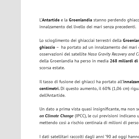
L’
Antartide
e la
Groenlandia
stanno perdendo ghiac
innalzamento del livello dei mari senza precedenti.
Lo scioglimento dei ghiacciai terrestri della
Groenla
ghiaccio
– ha portato ad un innalzamento dei mari
osservazioni del satellite
Nasa Gravity Recovery and C
della Groenlandia ha perso in media
268 miliardi di
scorsa estate.
Il tasso di fusione dei ghiacci ha portato all’
innalzam
centimetri.
Di questo aumento, il 60% (1,06 cm) riguar
dell’Antartide.
Un dato a prima vista quasi insignificante, ma non s
on Climate Change
(IPCC), le cui previsioni indicano
mettendo così a rischio centinaia di milioni di pers
I dati satellitari raccolti dagli anni ’90 ad oggi ha