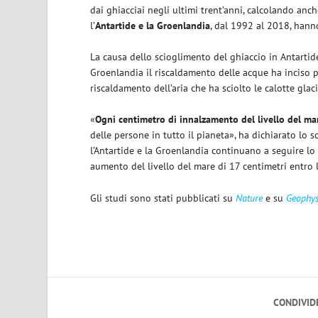
dai ghiacciai negli ultimi trent’anni, calcolando anch
l’
Antartide e la Groenlandia
, dal 1992 al 2018, hann
La causa dello scioglimento del ghiaccio in Antartid
Groenlandia il riscaldamento delle acque ha inciso pe
riscaldamento dell’aria che ha sciolto le calotte glacia
«
Ogni centimetro di innalzamento del livello del ma
delle persone in tutto il pianeta», ha dichiarato lo 
l’Antartide e la Groenlandia continuano a seguire lo
aumento del livello del mare di 17 centimetri entro l
Gli studi sono stati pubblicati su
Nature
e su
Geophys
CONDIVID