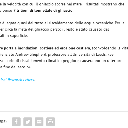
e la velocità con cui il ghiaccio scorre nel mare. I risultati mostrano che
o perso
7 trilioni di tonnellate di ghiaccio
.
e è legata quasi del tutto al riscaldamento delle acque oceaniche. Per la
r circa la metà del ghiaccio perso; il resto è stato causato dal
li in superficie.
re porta a inondazioni costiere ed erosione costiera
, sconvolgendo la vit
scienziato Andrew Shepherd, professore all’Università di Leeds. «Se
 scenario di riscaldamento climatico peggiore, causeranno un ulteriore
a fine del secolo».
ical Research Letters
.
ERE: