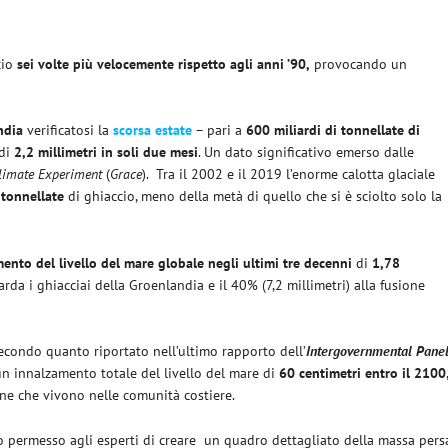
cio
sei volte più velocemente rispetto agli anni ’90,
provocando un
ndia
verificatosi la
scorsa estate
– pari a
600 miliardi di tonnellate di
 di
2,2 millimetri in soli due mesi
. Un dato significativo emerso dalle
limate Experiment
(
Grace
). Tra il 2002 e il 2019 l’enorme calotta glaciale
 tonnellate
di ghiaccio, meno della metà di quello che si è sciolto solo la
ento del livello del mare
globale negli ultimi tre decenni
di
1,78
da i ghiacciai della Groenlandia e il 40% (7,2 millimetri) alla fusione
econdo quanto riportato nell’ultimo rapporto dell’
Intergovernmental Pane
 un innalzamento totale del livello del mare di
60 centimetri entro il 2100
one che vivono nelle comunità costiere.
nno permesso agli esperti di creare un quadro dettagliato della massa pers