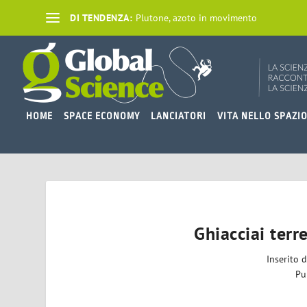
DI TENDENZA:
Plutone, azoto in movimento
HOME
SPACE ECONOMY
LANCIATORI
VITA NELLO SPAZI
Ghiacciai terr
Inserito 
Pu