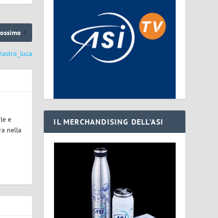
rossimo
@astro_luca
le e
IL MERCHANDISING DELL’ASI
ra nella