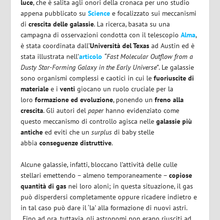
luce
, che è salita agli onori della cronaca per uno studio
appena pubblicato su
Science
e focalizzato sui meccanismi
di
crescita delle galassie
. La ricerca, basata su una
campagna di osservazioni condotta con il telescopio
Alma
,
è stata coordinata dall’
Università del Texas
ad Austin ed è
stata illustrata nell’
articolo
“Fast Molecular Outflow from a
Dusty Star-Forming Galaxy in the Early Universe”
. Le galassie
sono organismi complessi e caotici in cui le
fuoriuscite di
materiale
e i
venti
giocano un ruolo cruciale per la
loro
formazione ed evoluzione
, ponendo un
freno alla
crescita
. Gli autori del
paper
hanno evidenziato come
questo meccanismo di controllo agisca nelle
galassie più
antiche
ed eviti che un
surplus
di baby stelle
abbia
conseguenze distruttive
.
Alcune galassie, infatti, bloccano l’attività delle culle
stellari emettendo – almeno temporaneamente –
copiose
quantità di gas
nei loro aloni; in questa situazione, il gas
può disperdersi completamente oppure ricadere indietro e
in tal caso può dare il ‘la’ alla formazione di nuovi astri.
Fino ad ora, tuttavia, gli astronomi non erano riusciti ad