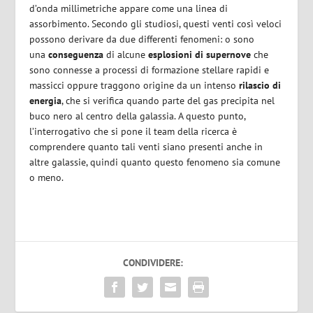
d’onda millimetriche appare come una linea di
assorbimento. Secondo gli studiosi, questi venti così veloci
possono derivare da due differenti fenomeni: o sono
una
conseguenza
di alcune
esplosioni di supernove
che
sono connesse a processi di formazione stellare rapidi e
massicci oppure traggono origine da un intenso
rilascio di
energia
, che si verifica quando parte del gas precipita nel
buco nero al centro della galassia. A questo punto,
l’interrogativo che si pone il team della ricerca è
comprendere quanto tali venti siano presenti anche in
altre galassie, quindi quanto questo fenomeno sia comune
o meno.
CONDIVIDERE: