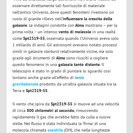
osservare direttamente tali fuoriuscite di materiale
nell’antico Universo, dove questi fenomeni rivestono un
ruolo di grande rilievo nell’
influenzare la crescita delle
galassie
. Le indagini condotte con
Alma
mostrano – per la
prima volta – un intenso
vento di molecole
in una realtà
come
Spt2319-55
, osservata quando l’Universo aveva solo
1 miliardo di anni. Gli astronomi avevano notato processi
simili in galassie
starburst
relativamente vicine, ma solo
grazie agli strumenti di
Alma
sono riusciti a cogliere
questo fenomeno in una
galassia tanto distante
. Il
telescopio è stato in grado di puntare lo sguardo così
lontano anche grazie all’effetto di
lente
gravitazionale
prodotto da un’altra galassia situata tra la
Terra e
Spt2319-55
.
Il vento che spira da
Spt2319-55
si muove ad una velocità
di circa
800 chilometri al secondo
, rimuovendo
rapidamente il gas che avrebbe fatto da culla a nuove
stelle. Nel flusso è stata individuata la ‘firma’ di una
molecola chiamata
ossidrile
(OH), che nelle lunghezze