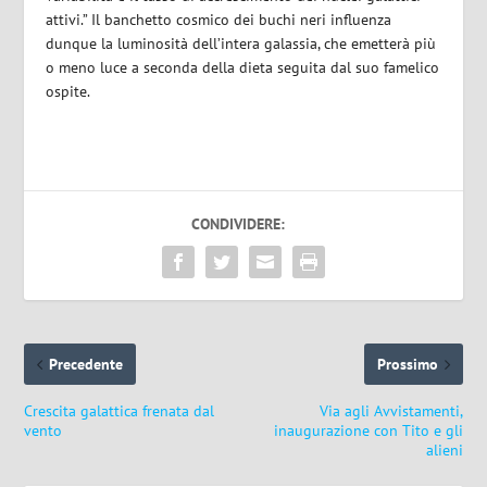
attivi.” Il banchetto cosmico dei buchi neri influenza
dunque la luminosità dell’intera galassia, che emetterà più
o meno luce a seconda della dieta seguita dal suo famelico
ospite.
CONDIVIDERE:
Precedente
Prossimo
Crescita galattica frenata dal
Via agli Avvistamenti,
vento
inaugurazione con Tito e gli
alieni