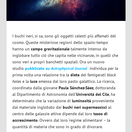
I buchi neri, si sa, sono gli oggetti celesti più affamati del
cosmo. Queste misteriose regioni dello spazio-tempo
hanno un
campo
gravitazionale
talmente intenso da
inglobare tutto ciò che capita nelle vicinanze, in quelli che
sono veri e propri banchetti spaziali. Ora un nuovo
studio
pubblicato su
Astrophysical Journal
individua per la
prima volta una relazione tra la
dieta
dei famigerati
black
holes
e la
luce
emessa dal loro pasto galattico. La ricerca,
coordinata dalla giovane
Paula Sánchez-Sáez
, dottoranda
al Dipartimento di Astronomia dell’
Università del Cile
, ha
determinato che la variazione di
luminosità
proveniente
dal materiale inglobato dai
buchi neri supermassicci
al
centro delle galassie attive dipende dal loro
tasso di
accrescimento
. Ovvero dal loro ‘regime alimentare’ – la
quantità di materia che sono in grado di divorare.