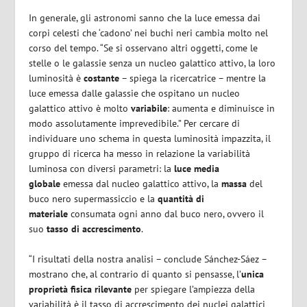
In generale, gli astronomi sanno che la luce emessa dai
corpi celesti che ‘cadono’ nei buchi neri cambia molto nel
corso del tempo. “Se si osservano altri oggetti, come le
stelle o le galassie senza un nucleo galattico attivo, la loro
luminosità è
costante
– spiega la ricercatrice – mentre la
luce emessa dalle galassie che ospitano un nucleo
galattico attivo è molto
variabile
: aumenta e diminuisce in
modo assolutamente imprevedibile.” Per cercare di
individuare uno schema in questa luminosità impazzita, il
gruppo di ricerca ha messo in relazione la variabilità
luminosa con diversi parametri: la
luce media
globale
emessa dal nucleo galattico attivo, la
massa
del
buco nero supermassiccio e la
quantità di
materiale
consumata ogni anno dal buco nero, ovvero il
suo
tasso di accrescimento
.
“I risultati della nostra analisi – conclude Sánchez-Sáez –
mostrano che, al contrario di quanto si pensasse, l’
unica
proprietà fisica rilevante
per spiegare l’ampiezza della
variabilità è il tasso di accrescimento dei nuclei galattici