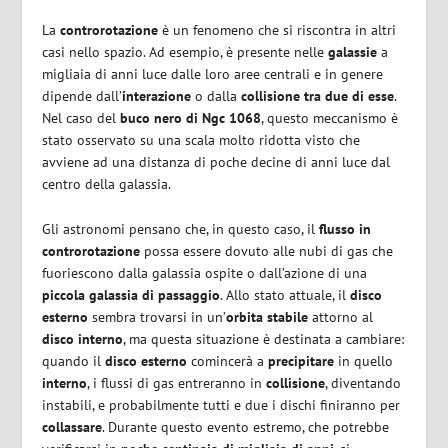
La
controrotazione
è un fenomeno che si riscontra in altri
casi nello spazio. Ad esempio, è presente nelle
galassie
a
migliaia di anni luce dalle loro aree centrali e in genere
dipende dall’
interazione
o dalla
collisione tra due di esse
.
Nel caso del
buco nero di Ngc 1068
, questo meccanismo è
stato osservato su una scala molto ridotta visto che
avviene ad una distanza di poche decine di anni luce dal
centro della galassia.
Gli astronomi pensano che, in questo caso, il
flusso in
controrotazione
possa essere dovuto alle nubi di gas che
fuoriescono dalla galassia ospite o dall’azione di una
piccola galassia di passaggio
. Allo stato attuale, il
disco
esterno
sembra trovarsi in un’
orbita stabile
attorno al
disco interno
, ma questa situazione è destinata a cambiare:
quando il
disco esterno
comincerà a
precipitare
in quello
interno
, i flussi di gas entreranno in
collisione
, diventando
instabili, e probabilmente tutti e due i dischi finiranno per
collassare
. Durante questo evento estremo, che potrebbe