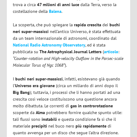
trova a circa
47 milioni di anni luce
dalla Terra, verso la
costellazione della
Balena
.
La scoperta, che può spiegare la
rapida crescita
dei
buchi
neri super-massicci
nell’antico Universo, è stata effettuata
da un team internazionale di astronomi, coordinato dal
National Radio Astronomy Observatory
, ed è stata
pubblicata su
The Astrophysical Journal Letters
(
articolo
:
“Counter-rotation and High-velocity Outflow in the Parsec-scale
Molecular Torus of Ngc 1068”
).
I
buchi neri super-massicci
, infatti, esistevano già quando
l’
Universo era giovane
(circa un miliardo di anni dopo il
Big Bang
); tuttavia, i processi che li hanno portati ad una
crescita così veloce costituiscono una questione ancora
molto dibattuta. Le correnti di
gas in controrotazione
scoperte da
Alma
potrebbero fornire qualche spunto utile:
tali flussi sono
instabili
e questa condizione fa sì che il
materiale
precipiti
nel buco nero
più rapidamente
di
quanto avvenga per un disco che segue l’altra direzione.