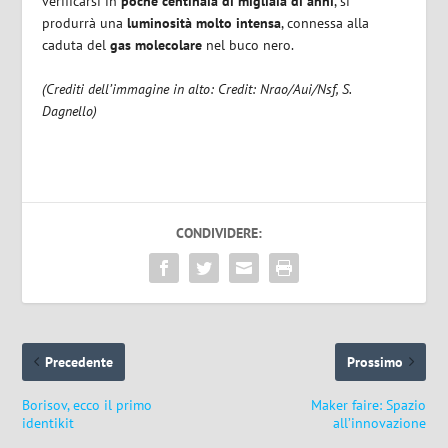
verificarsi in
poche centinaia di migliaia di anni
, si
produrrà una
luminosità molto intensa
, connessa alla
caduta del
gas molecolare
nel buco nero.
(Crediti dell’immagine in alto: Credit: Nrao/Aui/Nsf, S.
Dagnello)
CONDIVIDERE:
Precedente
Prossimo
Borisov, ecco il primo
Maker faire: Spazio
identikit
all’innovazione