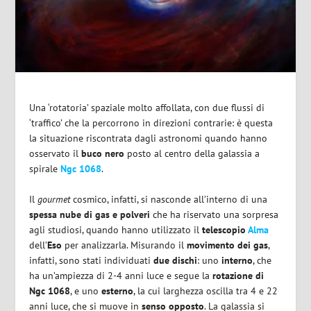
Una ‘rotatoria’ spaziale molto affollata, con due flussi di
‘traffico’ che la percorrono in direzioni contrarie: è questa
la situazione riscontrata dagli astronomi quando hanno
osservato il
buco nero
posto al centro della galassia a
spirale
Ngc 1068
.
Il
gourmet
cosmico, infatti, si nasconde all’interno di una
spessa nube di gas e polveri
che ha riservato una sorpresa
agli studiosi, quando hanno utilizzato il
telescopio
Alma
dell’
Eso
per analizzarla. Misurando il
movimento dei gas
,
infatti, sono stati individuati
due dischi
: uno
interno
, che
ha un’ampiezza di 2-4 anni luce e segue la
rotazione di
Ngc 1068
, e uno
esterno
, la cui larghezza oscilla tra 4 e 22
anni luce, che si muove in
senso opposto
. La galassia si