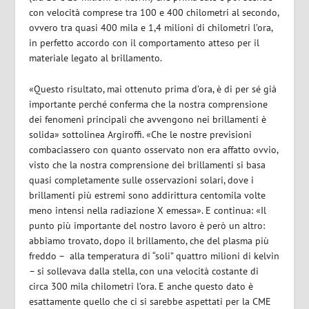
con velocità comprese tra 100 e 400 chilometri al secondo,
ovvero tra quasi 400 mila e 1,4 milioni di chilometri l’ora,
in perfetto accordo con il comportamento atteso per il
materiale legato al brillamento.
«Questo risultato, mai ottenuto prima d’ora, è di per sé già
importante perché conferma che la nostra comprensione
dei fenomeni principali che avvengono nei brillamenti è
solida» sottolinea Argiroffi. «Che le nostre previsioni
combaciassero con quanto osservato non era affatto ovvio,
visto che la nostra comprensione dei brillamenti si basa
quasi completamente sulle osservazioni solari, dove i
brillamenti più estremi sono addirittura centomila volte
meno intensi nella radiazione X emessa». E continua: «Il
punto più importante del nostro lavoro è però un altro:
abbiamo trovato, dopo il brillamento, che del plasma più
freddo – alla temperatura di “soli” quattro milioni di kelvin
– si sollevava dalla stella, con una velocità costante di
circa 300 mila chilometri l’ora. E anche questo dato è
esattamente quello che ci si sarebbe aspettati per la CME