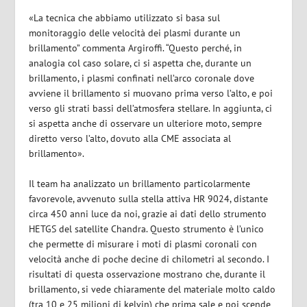
«La tecnica che abbiamo utilizzato si basa sul
monitoraggio delle velocità dei plasmi durante un
brillamento” commenta Argiroffi. “Questo perché, in
analogia col caso solare, ci si aspetta che, durante un
brillamento, i plasmi confinati nell’arco coronale dove
avviene il brillamento si muovano prima verso l’alto, e poi
verso gli strati bassi dell’atmosfera stellare. In aggiunta, ci
si aspetta anche di osservare un ulteriore moto, sempre
diretto verso l’alto, dovuto alla CME associata al
brillamento».
Il team ha analizzato un brillamento particolarmente
favorevole, avvenuto sulla stella attiva HR 9024, distante
circa 450 anni luce da noi, grazie ai dati dello strumento
HETGS del satellite Chandra. Questo strumento è l’unico
che permette di misurare i moti di plasmi coronali con
velocità anche di poche decine di chilometri al secondo. I
risultati di questa osservazione mostrano che, durante il
brillamento, si vede chiaramente del materiale molto caldo
(tra 10 e 25 milioni di kelvin) che prima sale e poi scende