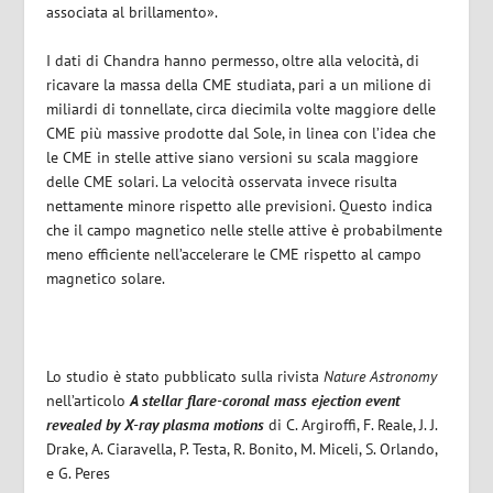
associata al brillamento».
I dati di Chandra hanno permesso, oltre alla velocità, di
ricavare la massa della CME studiata, pari a un milione di
miliardi di tonnellate, circa diecimila volte maggiore delle
CME più massive prodotte dal Sole, in linea con l’idea che
le CME in stelle attive siano versioni su scala maggiore
delle CME solari. La velocità osservata invece risulta
nettamente minore rispetto alle previsioni. Questo indica
che il campo magnetico nelle stelle attive è probabilmente
meno efficiente nell’accelerare le CME rispetto al campo
magnetico solare.
Lo studio è stato pubblicato sulla rivista
Nature Astronomy
nell’articolo
A stellar flare-coronal mass ejection event
revealed by X-ray plasma motions
di C. Argiroffi, F. Reale, J. J.
Drake, A. Ciaravella, P. Testa, R. Bonito, M. Miceli, S. Orlando,
e G. Peres