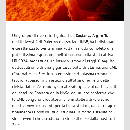
Un gruppo di ricercatori guidati da
Costanza Argiroffi
,
dell’Università di Palermo e associata INAF, ha individuato
e caratterizzato per la prima volta in modo completo una
potentissima esplosione nell’atmosfera della stella attiva
HR 9024, segnata da un intenso lampo di raggi X seguito
dall’espulsione di una gigantesca bolla di plasma, una CME
(Coronal Mass Ejection, o emissione di plasma coronale). Il
lavoro, apparso in un articolo sull’ultimo numero della
rivista Nature Astronomy e realizzato grazie ai dati raccolti
dal satellite Chandra della NASA, da un lato conferma che
le CME vengono prodotte anche in stelle attive e sono
effettivamente rilevanti per la fisica stellare, dall’altro apre
finalmente la possibilità di studiare in modo sistematico
simili eventi che accadono in stelle diverse dalla nostra, il
Sole.