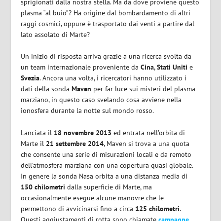
sprigionati dalla nostra stella. Ma da dove proviene questo
plasma “al buio”? Ha origine dal bombardamento di altri
raggi cosmici, oppure è trasportato dai venti a partire dal
lato assolato di Marte?
Un inizio di risposta arriva grazie a una ricerca svolta da
un team internazionale proveniente da
Cina
,
Stati Uniti
e
Svezia
. Ancora una volta, i ricercatori hanno utilizzato i
dati della sonda
Maven
per far luce sui misteri del plasma
marziano, in questo caso svelando cosa avviene nella
ionosfera durante la notte sul mondo rosso.
Lanciata il
18 novembre 2013
ed entrata nell’orbita di
Marte il
21 settembre 2014
, Maven si trova a una quota
che consente una serie di misurazioni locali e da remoto
dell’atmosfera marziana con una copertura quasi globale.
In genere la sonda Nasa orbita a una distanza media di
150 chilometri
dalla superficie di Marte, ma
occasionalmente esegue alcune manovre che le
permettono di avvicinarsi fino a circa
125 chilometri
.
Questi aggiustamenti di rotta sono chiamate
campagne