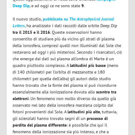
Deep Dip
, e ad oggi ce ne sono state
9
.
Il nuovo studio,
pubblicato su
The Astrophysical Journal
Letters
, ha analizzato i dati raccolti dalle orbite Deep Dip
tra il 2015 e il 2016
. Queste osservazioni hanno
consentito di studiare più da vicino gli strati di plasma
della ionosfera, compresi quelli non illuminati dal Sole che
restavano ad oggi i più misteriosi. Secondo i ricercatori, ciò
che emerge dai dati sul plasma all’ombra di Marte è un
quadro piuttosto complesso. A
latitudini più basse
(meno
di 140 chilometri per l’orbita di mezzanotte e 180
chilometri per quella dell’alba) gli autori dello studio
hanno trovato che la fonte del plasma si può ricondurre
essenzialmente alla ionizzazione dovuta allo
scontro tra
elettroni
. Un fenomeno non molto diverso da quello già
osservato nel lato della ionosfera marziana colpito dai
fotoni provenienti dal Sole. A
latitudini più alte
, tuttavia,
gli scienziati hanno trovato segni di un
processo di
perdita del plasma differente
: è possibile che qui il
fenomeno della ionizzazione sia più intenso, e che a