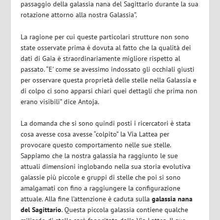
passaggio della galassia nana del Sagittario durante la sua
rotazione attorno alla nostra Galassia”.
La ragione per cui queste particolari strutture non sono
state osservate prima è dovuta al fatto che la qualità dei
dati di Gaia è straordinariamente migliore rispetto al
passato. “E’ come se avessimo indossato gli occhiali giusti
per osservare questa proprietà delle stelle nella Galassia e
di colpo ci sono apparsi chiari quei dettagli che prima non
erano visibili” dice Antoja.
La domanda che si sono quindi posti i ricercatori è stata
cosa avesse cosa avesse “colpito” la Via Lattea per
provocare questo comportamento nelle sue stelle.
Sappiamo che la nostra galassia ha raggiunto le sue
attuali dimensioni inglobando nella sua storia evolutiva
galassie più piccole e gruppi di stelle che poi si sono
amalgamati con fino a raggiungere la configurazione
attuale. Alla fine l’attenzione è caduta sulla
galassia nana
del Sagittario
. Questa piccola galassia contiene qualche