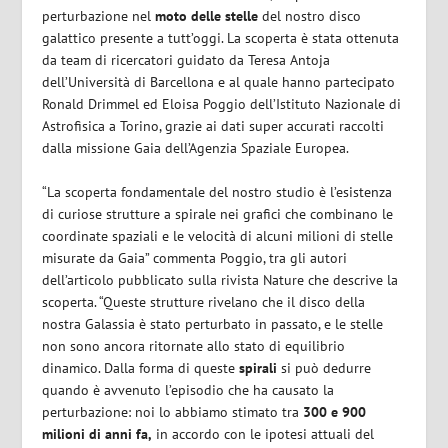
perturbazione nel
moto delle stelle
del nostro disco
galattico presente a tutt’oggi. La scoperta è stata ottenuta
da team di ricercatori guidato da Teresa Antoja
dell’Università di Barcellona e al quale hanno partecipato
Ronald Drimmel ed Eloisa Poggio dell’Istituto Nazionale di
Astrofisica a Torino, grazie ai dati super accurati raccolti
dalla missione Gaia dell’Agenzia Spaziale Europea.
“La scoperta fondamentale del nostro studio è l’esistenza
di curiose strutture a spirale nei grafici che combinano le
coordinate spaziali e le velocità di alcuni milioni di stelle
misurate da Gaia” commenta Poggio, tra gli autori
dell’articolo pubblicato sulla rivista Nature che descrive la
scoperta. “Queste strutture rivelano che il disco della
nostra Galassia è stato perturbato in passato, e le stelle
non sono ancora ritornate allo stato di equilibrio
dinamico. Dalla forma di queste
spirali
si può dedurre
quando è avvenuto l’episodio che ha causato la
perturbazione: noi lo abbiamo stimato tra
300 e 900
milioni di anni fa,
in accordo con le ipotesi attuali del