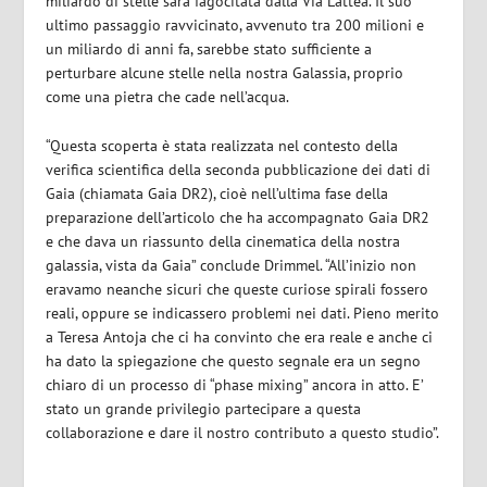
miliardo di stelle sarà fagocitata dalla Via Lattea. Il suo
ultimo passaggio ravvicinato, avvenuto tra 200 milioni e
un miliardo di anni fa, sarebbe stato sufficiente a
perturbare alcune stelle nella nostra Galassia, proprio
come una pietra che cade nell’acqua.
“Questa scoperta è stata realizzata nel contesto della
verifica scientifica della seconda pubblicazione dei dati di
Gaia (chiamata Gaia DR2), cioè nell’ultima fase della
preparazione dell’articolo che ha accompagnato Gaia DR2
e che dava un riassunto della cinematica della nostra
galassia, vista da Gaia” conclude Drimmel. “All’inizio non
eravamo neanche sicuri che queste curiose spirali fossero
reali, oppure se indicassero problemi nei dati. Pieno merito
a Teresa Antoja che ci ha convinto che era reale e anche ci
ha dato la spiegazione che questo segnale era un segno
chiaro di un processo di “phase mixing” ancora in atto. E’
stato un grande privilegio partecipare a questa
collaborazione e dare il nostro contributo a questo studio”.