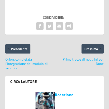
CONDIVIDERE:
Precedente
Prossimo
Orion, completata
Prime tracce di neutrini per
l’integrazione del modulo di
Dune
servizio
CIRCA L'AUTORE
Redazione