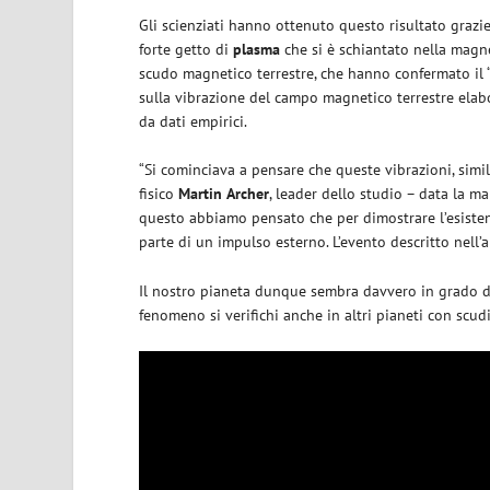
Gli scienziati hanno ottenuto questo risultato grazie 
forte getto di
plasma
che si è schiantato nella magnet
scudo magnetico terrestre, che hanno confermato il 
sulla vibrazione del campo magnetico terrestre elab
da dati empirici.
“Si cominciava a pensare che queste vibrazioni, simil
fisico
Martin
Archer
, leader dello studio – data la m
questo abbiamo pensato che per dimostrare l’esistenz
parte di un impulso esterno. L’evento descritto nell’ar
Il nostro pianeta dunque sembra davvero in grado d
fenomeno si verifichi anche in altri pianeti con scud