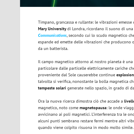
Timpano, grancassa e rullante: le vibrazioni emesse
Mary University
di Londra, ricordano il suono di una 
Communications
, secondo cui lo scudo magnetico che
espande ed emette delle vibrazioni che producono 
da un batterista.
Il campo magnetico attorno al nostro pianeta è una s
particolare dalle particelle elettricamente cariche c
proveniente dal Sole causerebbe continue
esplosion
talvolta si verifica, nonostante la bolla magnetica c
tempeste solari
generate nello spazio, in grado di da
Ora la nuova ricerca dimostra ciò che accade a
livell
magnetico, noto come
magnetopausa
: le onde viagg
avvicinano ai poli magnetici. L’interferenza tra le on
alcuni punti sembrano restare fermi mentre altri vib
quando viene colpito risuona in modo molto simile.