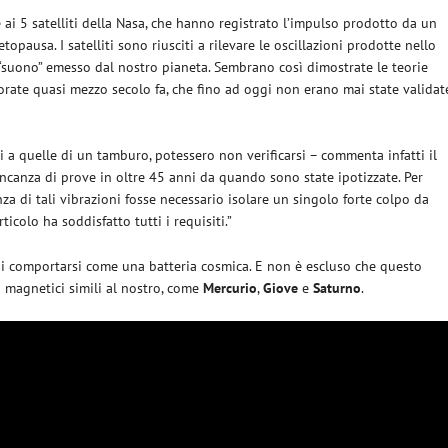
ai 5 satelliti
della Nasa, che hanno registrato l’impulso prodotto da un
opausa. I satelliti sono riusciti a rilevare le oscillazioni prodotte nello
“suono” emesso dal nostro pianeta. Sembrano così dimostrate le teorie
orate quasi mezzo secolo fa, che fino ad oggi non erano mai state validat
i a quelle di un tamburo, potessero non verificarsi – commenta infatti il
ancanza di prove in oltre 45 anni da quando sono state ipotizzate. Per
a di tali vibrazioni fosse necessario isolare un singolo forte colpo da
ticolo ha soddisfatto tutti i requisiti.”
i comportarsi come una batteria cosmica. E non è escluso che questo
i magnetici simili al nostro, come
Mercurio
,
Giove
e
Saturno
.