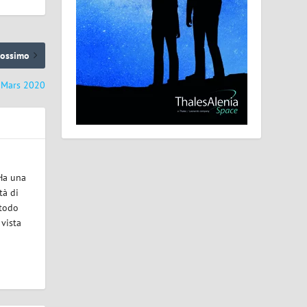
rossimo
r Mars 2020
 Ha una
tà di
etodo
 vista