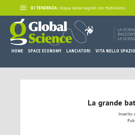
DI TENDENZA:
Acqua senza segreti con HydroGnss
HOME
SPACE ECONOMY
LANCIATORI
VITA NELLO SPAZI
La grande bat
Inserito
Pub