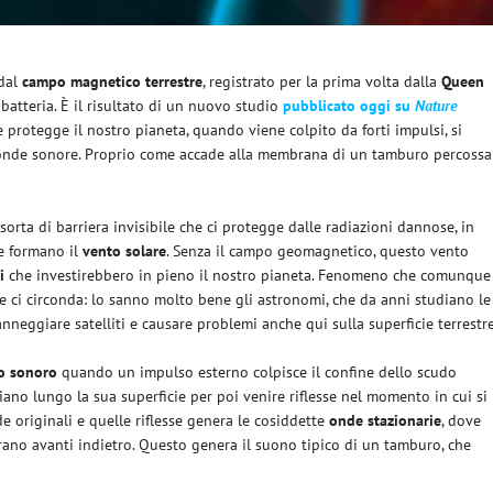
 dal
campo magnetico terrestre
, registrato per la prima volta dalla
Queen
batteria. È il risultato di un nuovo studio
pubblicato oggi su
Nature
 protegge il nostro pianeta, quando viene colpito da forti impulsi, si
onde sonore. Proprio come accade alla membrana di un tamburo percossa
orta di barriera invisibile che ci protegge dalle radiazioni dannose, in
he formano il
vento solare
. Senza il campo geomagnetico, questo vento
i
che investirebbero in pieno il nostro pianeta. Fenomeno che comunque
he ci circonda: lo sanno molto bene gli astronomi, che da anni studiano le
nneggiare satelliti e causare problemi anche qui sulla superficie terrestre
o
sonoro
quando un impulso esterno colpisce il confine dello scudo
iano lungo la sua superficie per poi venire riflesse nel momento in cui si
de originali e quelle riflesse genera le cosiddette
onde
stazionarie
, dove
rano avanti indietro. Questo genera il suono tipico di un tamburo, che