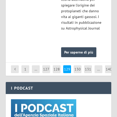
spiegare l’origine dei
protopianeti che danno
vita ai giganti gassosi. I
risultati in pubblicazione
su Astrophysical Journal
Per saperne di più
1
…
127
128
129
130
131
…
140
I PODCAST