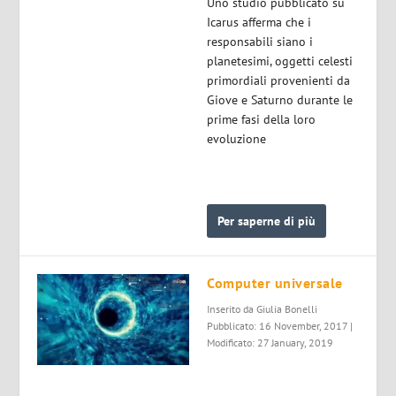
Uno studio pubblicato su
Icarus afferma che i
responsabili siano i
planetesimi, oggetti celesti
primordiali provenienti da
Giove e Saturno durante le
prime fasi della loro
evoluzione
Per saperne di più
Computer universale
Inserito da
Giulia Bonelli
Pubblicato: 16 November, 2017 |
Modificato: 27 January, 2019