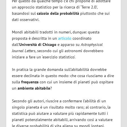
Per questo da qualche tempo c’è chi propone di adottare
un approccio statistico per la ricerca di ‘Terre 2.0’,
basandosi sul
calcolo della probabilità
piuttosto che sui
dati osservativi.
Mondi abitabili tradotti in numeri, dunque: questa
proposta è descritta in un
articolo
coordinato
dall’
Università di Chicago
e apparso su
Astrophysical
Journal Letters
, secondo cui gli astronomi dovrebbero
iniziare a fare un ‘esercizio statistico’.
In pratica la grande domanda sull’abitabilità dovrebbe
essere declinata in questo modo: che cosa riusciamo a dire
sulla
frequenza
con cui un insieme di pianeti può ospitare
un
ambiente abitabile
?
Secondo gli autori, riuscire a confermare l’abilità di un
singolo pianeta è un risultato molto raro; al contrario, la
statistica può aiutare a valutare più rapidamente tutti i
pianeti potenzialmente abitabili, arrivando così a valutare
le diverse probabilità di vita aliena su mondi lontani.