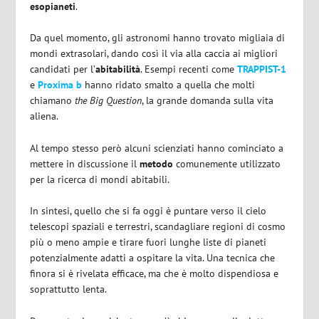
esopianeti
.
Da quel momento, gli astronomi hanno trovato migliaia di
mondi extrasolari, dando così il via alla caccia ai migliori
candidati per l’
abitabilità
. Esempi recenti come
TRAPPIST-1
e
Proxima b
hanno ridato smalto a quella che molti
chiamano
the Big Question
, la grande domanda sulla vita
aliena.
Al tempo stesso però alcuni scienziati hanno cominciato a
mettere in discussione il
metodo
comunemente utilizzato
per la ricerca di mondi abitabili.
In sintesi, quello che si fa oggi è puntare verso il cielo
telescopi spaziali e terrestri, scandagliare regioni di cosmo
più o meno ampie e tirare fuori lunghe liste di pianeti
potenzialmente adatti a ospitare la vita. Una tecnica che
finora si è rivelata efficace, ma che è molto dispendiosa e
soprattutto lenta.