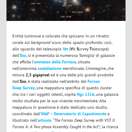
Entità luminose e colorate che spiccano in un ritratto
corale sul
background
scuro dello spazio profondo: così,
allo sguardo del telescopio
Vst
(
V
lt
S
urvey
T
elescope)
dell’
Eso
, si è presentata la numerosa ‘famiglia’ di galassie
che affolla l’
ammasso della Fornace
, situato
nell’omonima
costellazione
meridionale. L’immagine, che
misura
2,3 gigapixel
ed è una delle più grandi prodotte
dall’
Eso
, è stata realizzata nell’ambito del
Fornax
Deep
Survey
, una mappatura specifica di questo cluster
che, tra i vari oggetti celesti, ospita
Ngc 1316
, una galassia
molto studiata per le sue vicende movimentate. Alla
mappatura in questione è stato dedicato uno studio,
coordinato dall’
INAF
–
Osservatorio di Capodimonte
e
illustrato nell’
articolo
“T
he Fornax Deep Survey with VST. II.
Fornax A: A Two-phase Assembly Caught in the Act”
; la ricerca