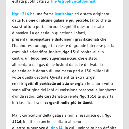
è stata pubblicata su
The Astrophysical Journal
.
Ngc 1316
ha una forma
lenticolare
ed è stata originata
dalla
fusione di alcune galassie più piccole
, tanto che la
sua struttura porta ancora i segni di questo passato
dinamico. La galassia in questione, infatti,
presenta
increspature
e
distorsioni gravitazionali
che
l’hanno resa un oggetto celeste di grande interesse per la
comunità scientifica. Inoltre,
Ngc 1316
ospita, al suo
centro, un
buco nero supermassiccio
, che è stato
alimentato dai gas delle fusioni da cui è derivata la
galassia ed è dotato di una massa pari a 150 milioni di
volte quella del Sole. Questa entità ‘extra large’
emette
getti di particelle ad alta energia
, che a loro volta
sono all’origine dei lobi di emissione osservati a lunghezze
d’onda radio; tale caratteristica rende
Ngc 1316
la quarta
in ‘classifica’ tra le
sorgenti radio più brillanti
.
Ma il ‘curriculum’ della galassia non si esaurisce qui.
Ngc
1316
, infatti, ha anche ospitato almeno
quattro
supernove
di
tipo IA
,
la cui luminosità ben definita