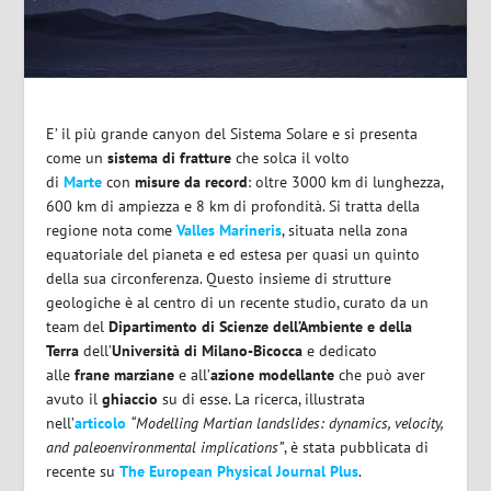
E’ il più grande canyon del Sistema Solare e si presenta
come un
sistema di fratture
che solca il volto
di
Marte
con
misure da record
: oltre 3000 km di lunghezza,
600 km di ampiezza e 8 km di profondità. Si tratta della
regione nota come
Valles Marineris
, situata nella zona
equatoriale del pianeta e ed estesa per quasi un quinto
della sua circonferenza. Questo insieme di strutture
geologiche è al centro di un recente studio, curato da un
team del
Dipartimento di Scienze dell’Ambiente e della
Terra
dell’
Università di Milano-Bicocca
e dedicato
alle
frane marziane
e all’
azione modellante
che può aver
avuto il
ghiaccio
su di esse. La ricerca, illustrata
nell’
articolo
“Modelling Martian landslides: dynamics, velocity,
and paleoenvironmental implications”
, è stata pubblicata di
recente su
The European Physical Journal Plus
.