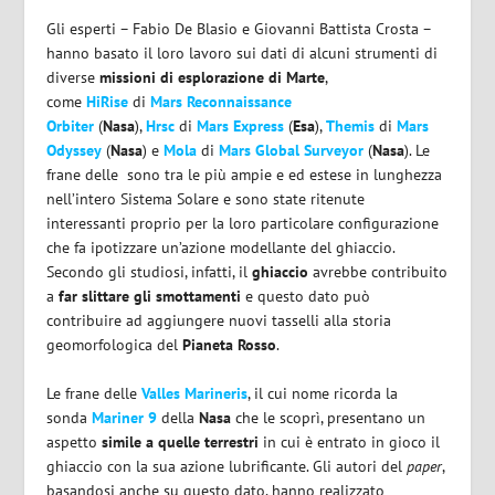
Gli esperti – Fabio De Blasio e Giovanni Battista Crosta –
hanno basato il loro lavoro sui dati di alcuni strumenti di
diverse
missioni di esplorazione di Marte
,
come
HiRise
di
Mars Reconnaissance
Orbiter
(
Nasa
),
Hrsc
di
Mars Express
(
Esa
),
Themis
di
Mars
Odyssey
(
Nasa
) e
Mola
di
Mars Global Surveyor
(
Nasa
). Le
frane delle sono tra le più ampie e ed estese in lunghezza
nell’intero Sistema Solare e sono state ritenute
interessanti proprio per la loro particolare configurazione
che fa ipotizzare un’azione modellante del ghiaccio.
Secondo gli studiosi, infatti, il
ghiaccio
avrebbe contribuito
a
far slittare gli smottamenti
e questo dato può
contribuire ad aggiungere nuovi tasselli alla storia
geomorfologica del
Pianeta Rosso
.
Le frane delle
Valles Marineris
, il cui nome ricorda la
sonda
Mariner 9
della
Nasa
che le scoprì, presentano un
aspetto
simile a quelle terrestri
in cui è entrato in gioco il
ghiaccio con la sua azione lubrificante. Gli autori del
paper
,
basandosi anche su questo dato, hanno realizzato