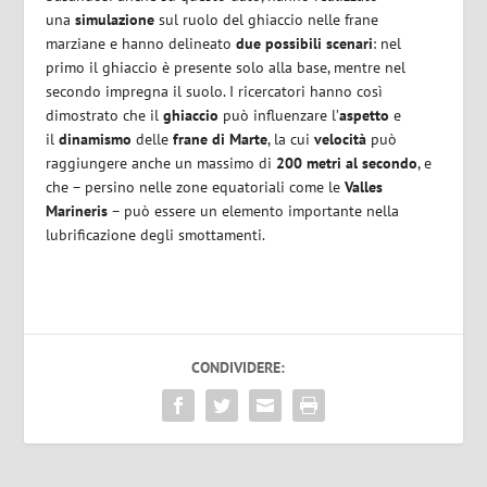
una
simulazione
sul ruolo del ghiaccio nelle frane
marziane e hanno delineato
due possibili scenari
: nel
primo il ghiaccio è presente solo alla base, mentre nel
secondo impregna il suolo. I ricercatori hanno così
dimostrato che il
ghiaccio
può influenzare l’
aspetto
e
il
dinamismo
delle
frane di Marte
, la cui
velocità
può
raggiungere anche un massimo di
200 metri al secondo
, e
che – persino nelle zone equatoriali come le
Valles
Marineris
– può essere un elemento importante nella
lubrificazione degli smottamenti.
CONDIVIDERE: