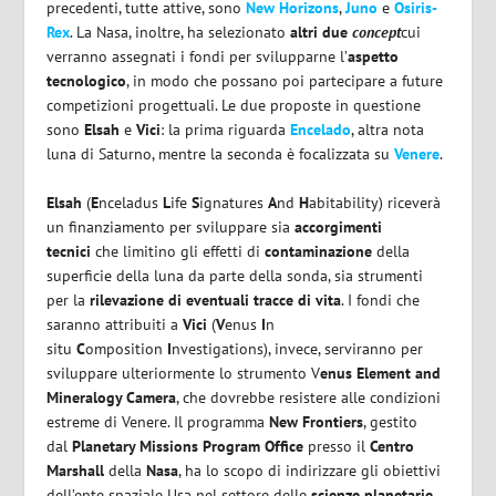
precedenti, tutte attive, sono
New Horizons
,
Juno
e
Osiris-
Rex
. La Nasa, inoltre, ha selezionato
altri due
concept
cui
verranno assegnati i fondi per svilupparne l’
aspetto
tecnologico
, in modo che possano poi partecipare a future
competizioni progettuali. Le due proposte in questione
sono
Elsah
e
Vici
: la prima riguarda
Encelado
, altra nota
luna di Saturno, mentre la seconda è focalizzata su
Venere
.
Elsah
(
E
nceladus
L
ife
S
ignatures
A
nd
H
abitability) riceverà
un finanziamento per sviluppare sia
accorgimenti
tecnici
che limitino gli effetti di
contaminazione
della
superficie della luna da parte della sonda, sia strumenti
per la
rilevazione di eventuali tracce di vita
. I fondi che
saranno attribuiti a
Vici
(
V
enus
I
n
situ
C
omposition
I
nvestigations), invece, serviranno per
sviluppare ulteriormente lo strumento V
enus Element and
Mineralogy Camera
, che dovrebbe resistere alle condizioni
estreme di Venere. Il programma
New Frontiers
, gestito
dal
Planetary Missions Program Office
presso il
Centro
Marshall
della
Nasa
, ha lo scopo di indirizzare gli obiettivi
dell’ente spaziale Usa nel settore delle
scienze planetarie
,