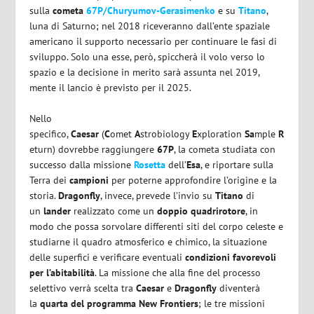
sulla
cometa
67P/Churyumov-Gerasimenko
e su
Titano
,
luna di Saturno; nel 2018 riceveranno dall’ente spaziale
americano il supporto necessario per continuare le fasi di
sviluppo. Solo una esse, però, spiccherà il volo verso lo
spazio e la decisione in merito sarà assunta nel 2019,
mente il lancio è previsto per il 2025.
Nello
specifico,
Caesar
(
C
omet
A
strobiology
E
xploration
Sa
mple
R
eturn) dovrebbe raggiungere
67P
, la cometa studiata con
successo dalla missione
Rosetta
dell’
Esa
, e riportare sulla
Terra dei
campioni
per poterne approfondire l’origine e la
storia.
Dragonfly
, invece, prevede l’invio su
Titano
di
un
lander
realizzato come un
doppio quadrirotore
, in
modo che possa sorvolare differenti siti del corpo celeste e
studiarne il quadro atmosferico e chimico, la situazione
delle superfici e verificare eventuali
condizioni favorevoli
per l’abitabilità
. La missione che alla fine del processo
selettivo verrà scelta tra
Caesar
e
Dragonfly
diventerà
la
quarta del programma New Frontiers
; le tre missioni