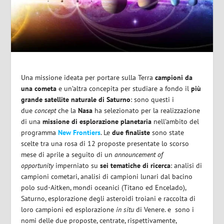
Una missione ideata per portare sulla Terra
campioni da
una cometa
e un’altra concepita per studiare a fondo il
più
grande satellite naturale di Saturno
: sono questi i
due
concept
che la
Nasa
ha selezionato per la realizzazione
di una
missione di esplorazione planetaria
nell’ambito del
programma
New Frontiers
. Le
due finaliste
sono state
scelte tra una rosa di 12 proposte presentate lo scorso
mese di aprile a seguito di un
announcement of
opportunity
imperniato su
sei tematiche di ricerca
: analisi di
campioni cometari, analisi di campioni lunari dal bacino
polo sud-Aitken, mondi oceanici (Titano ed Encelado),
Saturno, esplorazione degli asteroidi troiani e raccolta di
loro campioni ed esplorazione
in situ
di Venere. e sono i
nomi delle due proposte, centrate, rispettivamente,