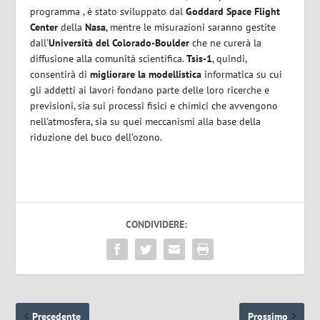
programma , è stato sviluppato dal
Goddard Space Flight
Center
della
Nasa
, mentre le misurazioni saranno gestite
dall’
Università del Colorado-Boulder
che ne curerà la
diffusione alla comunità scientifica.
Tsis-1
, quindi,
consentirà di
migliorare la modellistica
informatica su cui
gli addetti ai lavori fondano parte delle loro ricerche e
previsioni, sia sui processi fisici e chimici che avvengono
nell’atmosfera, sia su quei meccanismi alla base della
riduzione del buco dell’ozono.
CONDIVIDERE:
Precedente
Prossimo