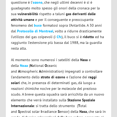
questione è l’
ozono
, che negli ultimi decenni è si è
guadagnato molto spesso gli onori della cronaca per la
sua
vulnerabilità
rispetto a taluni
gas derivanti dalle
attività umane
e per il conseguente e preoccupante
fenomeno del
buco
formatosi sopra l’Antartide. A 30 anni
dal
Protocollo di Montreal
, volto a ridurre drasticamente
l’utilizzo dei gas colpevoli (i
Cfc
), il buco si è
ridotto
ed ha
raggiunto l’estensione più bassa dal 1988, ma la guardia
resta alta.
Al momento sono numerosi i satelliti della
Nasa
e
della
Noaa
(
N
ational
O
ceanic
and
A
tmospheric
A
dministration) impegnati a controllare
l’andamento dello
strato di ozono
e l’azione dei
raggi
solari
che, in presenza di determinati gas, dà luogo a
reazioni chimiche nocive per le molecole del prezioso
scudo. A breve questa squadra sarà arricchita da un nuovo
elemento che verrà installato sulla
Stazione Spaziale
Internazionale
: si tratta dello strumento (
T
otal
and
S
pectral solar
I
rradiance
S
ensor) della
Nasa
, che sarà in