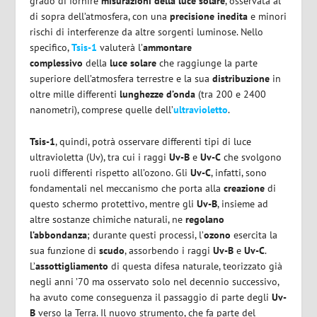
grado di fornire
misurazioni della luce solare
, osservata al
di sopra dell’atmosfera, con una
precisione inedita
e minori
rischi di interferenze da altre sorgenti luminose. Nello
specifico,
Tsis-1
valuterà l’
ammontare
complessivo
della
luce solare
che raggiunge la parte
superiore dell’atmosfera terrestre e la sua
distribuzione
in
oltre mille differenti
lunghezze d’onda
(tra 200 e 2400
nanometri), comprese quelle dell’
ultravioletto
.
Tsis-1
, quindi, potrà osservare differenti tipi di luce
ultravioletta (Uv), tra cui i raggi
Uv-B
e
Uv-C
che svolgono
ruoli differenti rispetto all’ozono. Gli
Uv-C
, infatti, sono
fondamentali nel meccanismo che porta alla
creazione
di
questo schermo protettivo, mentre gli
Uv-B
, insieme ad
altre sostanze chimiche naturali, ne
regolano
l’abbondanza
; durante questi processi, l’
ozono
esercita la
sua funzione di
scudo
, assorbendo i raggi
Uv-B
e
Uv-C
.
L’
assottigliamento
di questa difesa naturale, teorizzato già
negli anni ’70 ma osservato solo nel decennio successivo,
ha avuto come conseguenza il passaggio di parte degli
Uv-
B
verso la Terra. Il nuovo strumento, che fa parte del