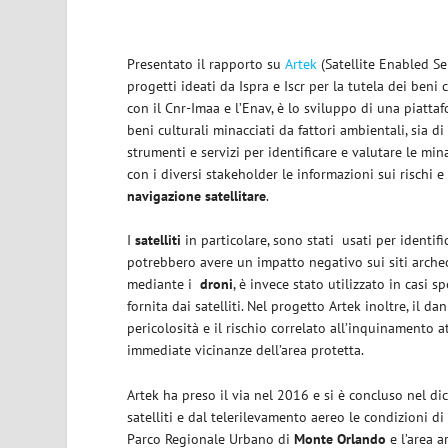
Presentato il rapporto su
Artek
(Satellite Enabled Se
progetti ideati da Ispra e Iscr per la tutela dei beni 
con il Cnr-Imaa e l’Enav, è lo sviluppo di una piatta
beni culturali minacciati da fattori ambientali, sia 
strumenti e servizi per identificare e valutare le min
con i diversi stakeholder le informazioni sui rischi e 
navigazione satellitare
.
I
satelliti
in particolare, sono stati usati per identifi
potrebbero avere un impatto negativo sui siti archeol
mediante i
droni
, è invece stato utilizzato in casi s
fornita dai satelliti. Nel progetto Artek inoltre, il d
pericolosità e il rischio correlato all’inquinamento a
immediate vicinanze dell’area protetta.
Artek ha preso il via nel 2016 e si è concluso nel d
satelliti e dal telerilevamento aereo le condizioni di 
Parco Regionale Urbano di
Monte Orlando
e l’area a