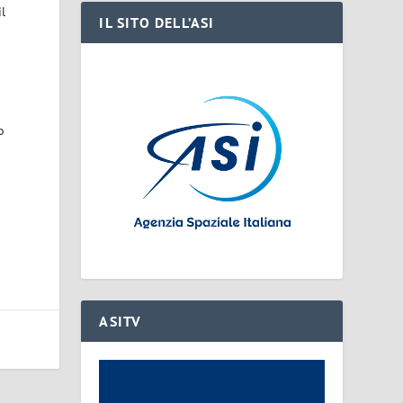
il
IL SITO DELL’ASI
o
ASITV