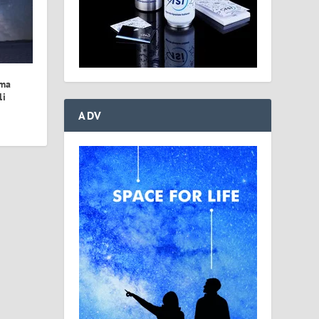
ima
li
ADV