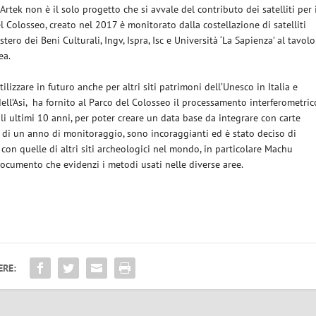
. Artek non è il solo progetto che si avvale del contributo dei satelliti per 
l Colosseo, creato nel 2017 è monitorato dalla costellazione di satelliti
tero dei Beni Culturali, Ingv, Ispra, Isc e Università ‘La Sapienza’ al tavolo
ea.
lizzare in futuro anche per altri siti patrimoni dell’Unesco in Italia e
 dell’Asi, ha fornito al Parco del Colosseo il processamento interferometric
 ultimi 10 anni, per poter creare un data base da integrare con carte
ù di un anno di monitoraggio, sono incoraggianti ed è stato deciso di
 con quelle di altri siti archeologici nel mondo, in particolare Machu
 documento che evidenzi i metodi usati nelle diverse aree.
ERE: