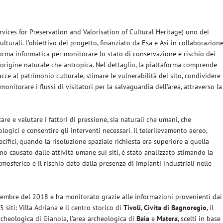
rvices for Preservation and Valorisation of Cultural Heritage) uno dei
culturali. L’obiettivo del progetto, finanziato da Esa e Asi in collaborazion
forma informatica per monitorare lo stato di conservazione e rischio dei
di origine naturale che antropica. Nel dettaglio, la piattaforma comprende
acce al patrimonio culturale, stimare le vulnerabilità del sito, condividere
monitorare i flussi di visitatori per la salvaguardia dell’area, attraverso la
care e valutare i fattori di pressione, sia naturali che umani, che
ogici e consentire gli interventi necessari. Il telerilevamento aereo,
pecifici, quando la risoluzione spaziale richiesta era superiore a quella
anno causato dalle attività umane sui siti, è stato analizzato stimando la
tmosferico e il rischio dato dalla presenza di impianti industriali nelle
icembre del 2018 e ha monitorato grazie alle informazioni provenienti dai
5 siti: Villa Adriana e il centro storico di
Tivoli
,
Civita di Bagnoregio
, il
rcheologica di Gianola, l’area archeologica di
Baia
e
Matera
, scelti in base