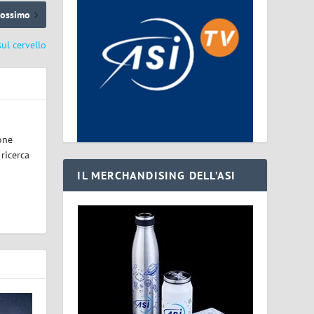
rossimo
sul cervello
one
 ricerca
IL MERCHANDISING DELL’ASI