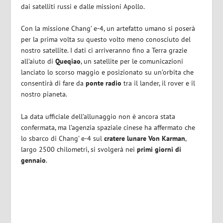
dai satelliti russi e dalle missioni Apollo.
Con la missione Chang’ e-4, un artefatto umano si poserà
per la prima volta su questo volto meno conosciuto del
nostro satellite. I dati ci arriveranno fino a Terra grazie
all’aiuto di
Queqiao
, un satellite per le comunicazioni
lanciato lo scorso maggio e posizionato su un’orbita che
consentirà di fare da
ponte radio
tra il lander, il rover e il
nostro pianeta.
La data ufficiale dell’allunaggio non è ancora stata
confermata, ma l’agenzia spaziale cinese ha affermato che
lo sbarco di Chang’ e-4 sul
cratere lunare Von Karman
,
largo 2500 chilometri, si svolgerà nei
primi giorni di
gennaio
.