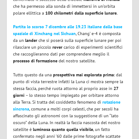
che ha permesso alla sonda di immettersi in un’orbita
polare ellittica a
100 chilometri dalla superficie
lunare
.
Partita lo scorso 7 dicembre alle 19.23 italiane dalla base
spaziale di Xinchang nel Sichuan
, Chang’ e-4 è composta
da un
lander
che si poserà sulla superficie lunare per poi
rilasciare un piccolo
rover
carico di esperimenti scientifici
che raccoglieranno dati per comprendere meglio il
processo di formazione
del nostro satellite.
Tutto questo da una
prospettiva mai esplorata prima
: dal
punto di vista terrestre infatti la Luna ci mostra sempre la
stessa faccia, perché ruota attorno al proprio asse in
27
giorni
– lo stesso tempo impiegato per orbitare attorno
alla Terra. Si tratta del cosiddetto fenomeno di
rotazione
sincrona
, comune a molti corpi celesti, che per secoli ha
affascinato gli astronomi con la suggestione di un “lato
oscuro” della Luna. In realtà la faccia nascosta del nostro
satellite è
luminosa quanto quella visibile
, un fatto
confermato negli anni ’60 dalle prime fotografie scattate