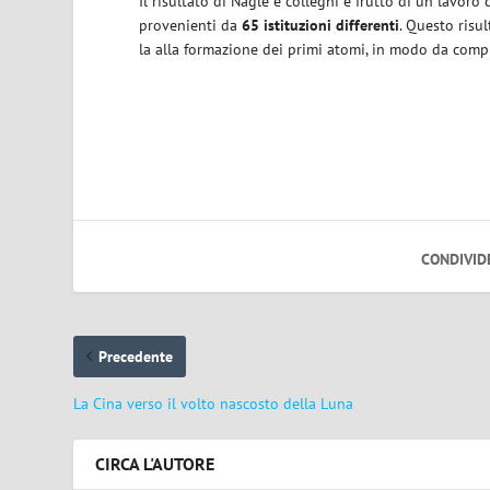
Il risultato di Nagle e colleghi è frutto di un lavoro
provenienti da
65 istituzioni differenti
. Questo risu
la alla formazione dei primi atomi, in modo da comp
CONDIVID
Precedente
La Cina verso il volto nascosto della Luna
CIRCA L'AUTORE