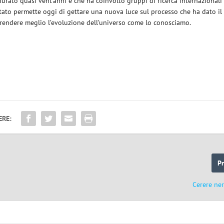
 durato quasi vent’anni e che ha coinvolto gruppi di ricerca internazionali
ltato permette oggi di gettare una nuova luce sul processo che ha dato il
rendere meglio l’evoluzione dell’universo come lo conosciamo.
ERE:
P
Cerere ne