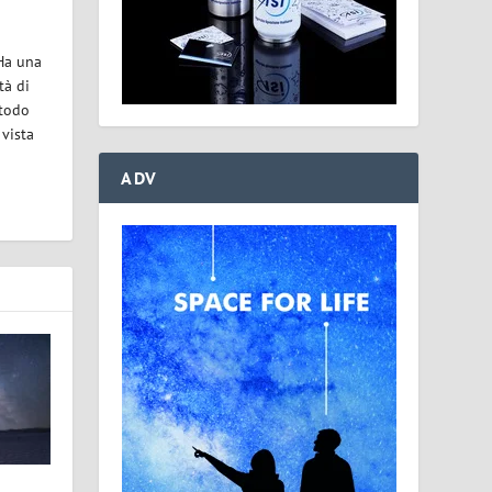
 Ha una
tà di
etodo
 vista
ADV