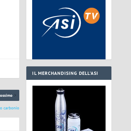
IL MERCHANDISING DELL’ASI
rossimo
ro carbonio