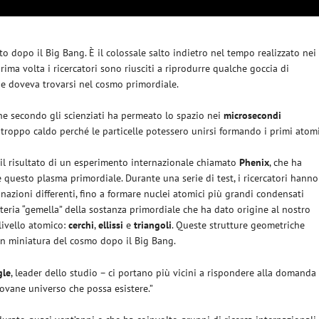
o dopo il Big Bang. È il colossale salto indietro nel tempo realizzato nei
prima volta i ricercatori sono riusciti a riprodurre qualche goccia di
he doveva trovarsi nel cosmo primordiale.
che secondo gli scienziati ha permeato lo spazio nei
microsecondi
 troppo caldo perché le particelle potessero unirsi formando i primi atomi
è il risultato di un esperimento internazionale chiamato
Phenix
, che ha
 questo plasma primordiale. Durante una serie di test, i ricercatori hanno
azioni differenti, fino a formare nuclei atomici più grandi condensati
ateria “gemella” della sostanza primordiale che ha dato origine al nostro
 livello atomico:
cerchi
,
ellissi
e
triangoli
. Queste strutture geometriche
 in miniatura del cosmo dopo il Big Bang.
gle
, leader dello studio – ci portano più vicini a rispondere alla domanda
iovane universo che possa esistere.”