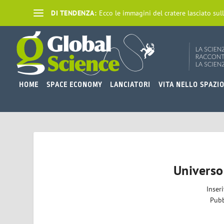
DI TENDENZA:
Ecco le immagini del cratere lasciato sull
HOME
SPACE ECONOMY
LANCIATORI
VITA NELLO SPAZI
Universo
Inser
Pubb