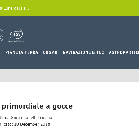
a Luna dal Fa...
O
PIANETA TERRA
COSMO
NAVIGAZIONE & TLC
ASTROPARTIC
 primordiale a gocce
ito da
Giulia Bonelli
|
cosmo
licato: 10 December, 2018