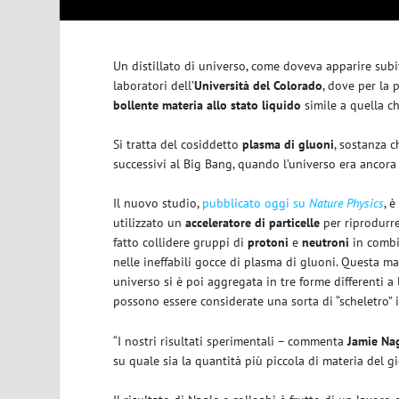
Un distillato di universo, come doveva apparire subit
laboratori dell’
Università del Colorado
, dove per la 
bollente materia allo stato liquido
simile a quella c
Si tratta del cosiddetto
plasma di gluoni
, sostanza 
successivi al Big Bang, quando l’universo era ancora
Il nuovo studio,
pubblicato oggi su
Nature Physics
, 
utilizzato un
acceleratore di particelle
per riprodurre
fatto collidere gruppi di
protoni
e
neutroni
in combin
nelle ineffabili gocce di plasma di gluoni. Questa m
universo si è poi aggregata in tre forme differenti a
possono essere considerate una sorta di “scheletro”
“I nostri risultati sperimentali – commenta
Jamie Na
su quale sia la quantità più piccola di materia del g