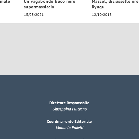
imato
Un vagabondo buco nero
Mascot, diciassette ore
supermassiccio
Ryugu
15/03/2021
12/10/2018
Direttore Responsabile
Giuseppina Pulcrano
Coordinamento Editoriale
Manuela Proietti