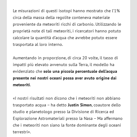
Le misurazioni di questi isotopi hanno mostrato che l’1%
circa della massa della regolite conteneva materiale
proveniente da meteoriti ricchi di carbonio. Utilizzando le
proprietà note di tali meteoriti, i ricercatori hanno potuto
calcolare la quantità d’acqua che avrebbe potuto essere
trasportata al loro interno.
Aumentando in proporzione, di circa 20 volte, il tasso di
impatti più elevato avvenuto sulla Terra, il modello ha
evidenziato che
solo una piccola percentuale dell’acqua
presente nei nostri oceani possa aver avuto origine dai
meteoriti
.
«I nostri risultati non dicono che i meteoriti non abbiano
trasportato acqua – ha detto
Justin Simon
, coautore dello
studio e planetologo presso la Divisione di Ricerca ed
Esplorazione Astromateriali presso la Nasa – Ma affermano
che i meteoriti non siano la fonte dominante degli oceani
terrestri».