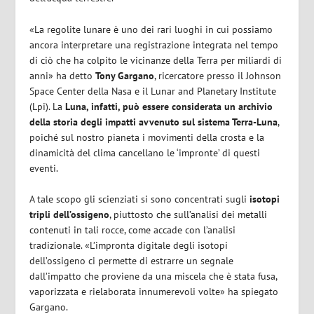
«La regolite lunare è uno dei rari luoghi in cui possiamo
ancora interpretare una registrazione integrata nel tempo
di ciò che ha colpito le vicinanze della Terra per miliardi di
anni» ha detto
Tony Gargano
, ricercatore presso il Johnson
Space Center della Nasa e il Lunar and Planetary Institute
(Lpi). La
Luna, infatti, può essere considerata un archivio
della storia degli impatti avvenuto sul sistema Terra-Luna
,
poiché sul nostro pianeta i movimenti della crosta e la
dinamicità del clima cancellano le ‘impronte’ di questi
eventi.
A tale scopo gli scienziati si sono concentrati sugli
isotopi
tripli dell’ossigeno
, piuttosto che sull’analisi dei metalli
contenuti in tali rocce, come accade con l’analisi
tradizionale. «L’impronta digitale degli isotopi
dell’ossigeno ci permette di estrarre un segnale
dall’impatto che proviene da una miscela che è stata fusa,
vaporizzata e rielaborata innumerevoli volte» ha spiegato
Gargano.